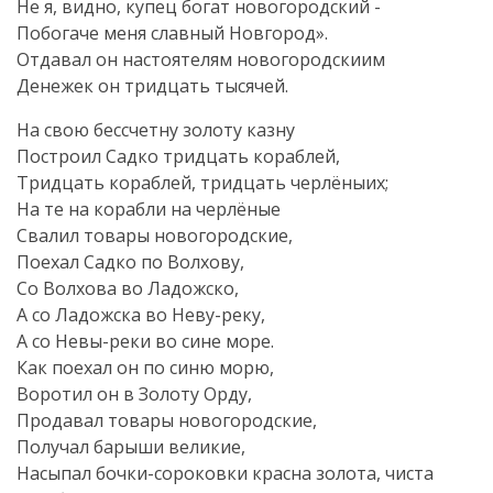
Не я, видно, купец богат новогородский -
Побогаче меня славный Новгород».
Отдавал он настоятелям новогородскиим
Денежек он тридцать тысячей.
На свою бессчетну золоту казну
Построил Садко тридцать кораблей,
Тридцать кораблей, тридцать черлёныих;
На те на корабли на черлёные
Свалил товары новогородские,
Поехал Садко по Волхову,
Со Волхова во Ладожско,
А со Ладожска во Неву-реку,
А со Невы-реки во сине море.
Как поехал он по синю морю,
Воротил он в Золоту Орду,
Продавал товары новогородские,
Получал барыши великие,
Насыпал бочки-сороковки красна золота, чиста