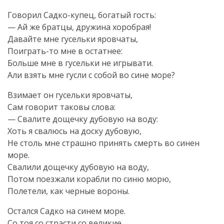
Говорил Садко-купец, богатый гость:
— Ай же братцы, дружина хоробрая!
Давайте мне гусельки яровчаты,
Поиграть-то мне в остатнее:
Больше мне в гусельки не игрывати.
Али взять мне гусли с собой во сине море?
Взимает он гусельки яровчаты,
Сам говорит таковы слова:
— Свалите дощечку дубовую на воду:
Хоть я свалюсь на доску дубовую,
Не столь мне страшно принять смерть во синен
море.
Свалили дощечку дубовую на воду,
Потом поезжали корабли по синю морю,
Полетели, как черные вороны.
Остался Садко на синем море.
Со тоя со страсти со великие