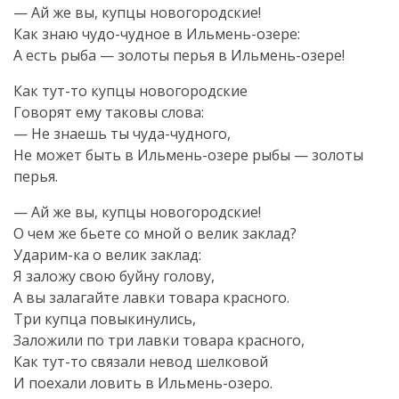
— Ай же вы, купцы новогородские!
Как знаю чудо-чудное в Ильмень-озере:
А есть рыба — золоты перья в Ильмень-озере!
Как тут-то купцы новогородские
Говорят ему таковы слова:
— Не знаешь ты чуда-чудного,
Не может быть в Ильмень-озере рыбы — золоты
перья.
— Ай же вы, купцы новогородские!
О чем же бьете со мной о велик заклад?
Ударим-ка о велик заклад:
Я заложу свою буйну голову,
А вы залагайте лавки товара красного.
Три купца повыкинулись,
Заложили по три лавки товара красного,
Как тут-то связали невод шелковой
И поехали ловить в Ильмень-озеро.