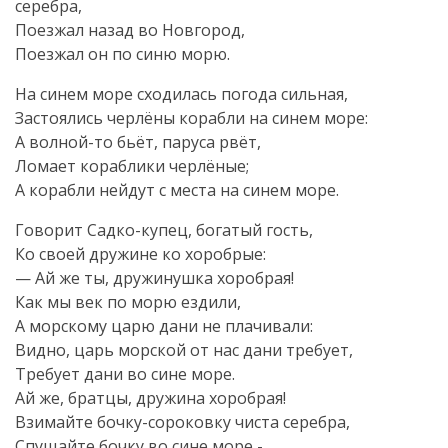
серебра,
Поезжал назад во Новгород,
Поезжал он по синю морю.
На синем море сходилась погода сильная,
Застоялись черлёны корабли на синем море:
А волной-то бьёт, паруса рвёт,
Ломает кораблики черлёные;
А корабли нейдут с места на синем море.
Говорит Садко-купец, богатый гость,
Ко своей дружине ко хоробрые:
— Ай же ты, дружинушка хоробрая!
Как мы век по морю ездили,
А морскому царю дани не плачивали:
Видно, царь морской от нас дани требует,
Требует дани во сине море.
Ай же, братцы, дружина хоробрая!
Взимайте бочку-сороковку чиста серебра,
Спущайте бочку во сине море,-