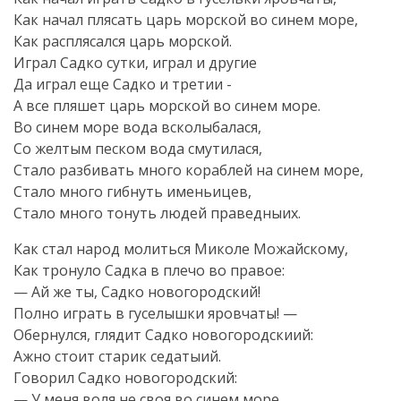
Как начал плясать царь морской во синем море,
Как расплясался царь морской.
Играл Садко сутки, играл и другие
Да играл еще Садко и третии -
А все пляшет царь морской во синем море.
Во синем море вода всколыбалася,
Со желтым песком вода смутилася,
Стало разбивать много кораблей на синем море,
Стало много гибнуть именьицев,
Стало много тонуть людей праведныих.
Как стал народ молиться Миколе Можайскому,
Как тронуло Садка в плечо во правое:
— Ай же ты, Садко новогородский!
Полно играть в гуселышки яровчаты! —
Обернулся, глядит Садко новогородскиий:
Ажно стоит старик седатыий.
Говорил Садко новогородский:
— У меня воля не своя во синем море,