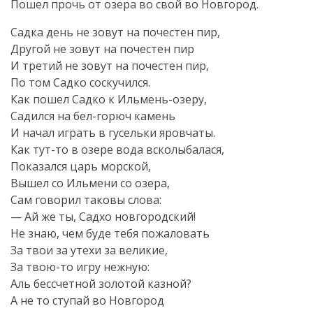
Пошел прочь от озера во свой во Новгород.
Садка день не зовут на почестен пир,
Другой не зовут на почестен пир
И третий не зовут на почестен пир,
По том Садко соскучился.
Как пошел Садко к Ильмень-озеру,
Садился на бел-горюч камень
И начал играть в гусельки яровчаты.
Как тут-то в озере вода всколыбалася,
Показался царь морской,
Вышел со Ильмени со озера,
Сам говорил таковы слова:
— Ай же ты, Садхо новгородский!
Не знаю, чем буде тебя пожаловать
За твои за утехи за великие,
За твою-то игру нежную:
Аль бессчетной золотой казной?
А не то ступай во Новгород