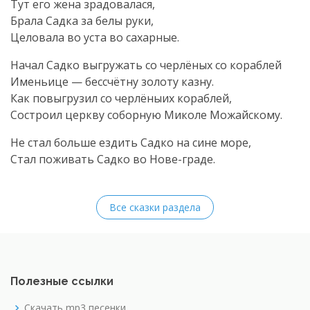
Тут его жена зрадовалася,
Брала Садка за белы руки,
Целовала во уста во сахарные.
Начал Садко выгружать со черлёных со кораблей
Именьице — бессчётну золоту казну.
Как повыгрузил со черлёныих кораблей,
Состроил церкву соборную Миколе Можайскому.
Не стал больше ездить Садко на сине море,
Стал поживать Садко во Нове-граде.
Все сказки раздела
Полезные ссылки
Скачать mp3 песенки