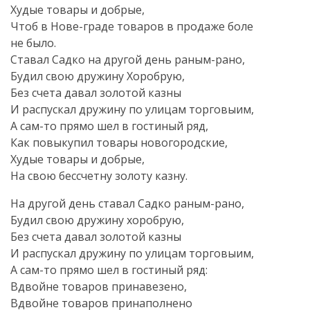
Худые товары и добрые,
Чтоб в Нове-граде товаров в продаже боле
не было.
Ставал Садко на другой день раным-рано,
Будил свою дружину Хоробрую,
Без счета давал золотой казны
И распускал дружину по улицам торговыим,
А сам-то прямо шел в гостиный ряд,
Как повыкупил товары новогородские,
Худые товары и добрые,
На свою бессчетну золоту казну.
На другой день ставал Садко раным-рано,
Будил свою дружину хоробрую,
Без счета давал золотой казны
И распускал дружину по улицам торговыим,
А сам-то прямо шел в гостиный ряд:
Вдвойне товаров принавезено,
Вдвойне товаров принаполнено