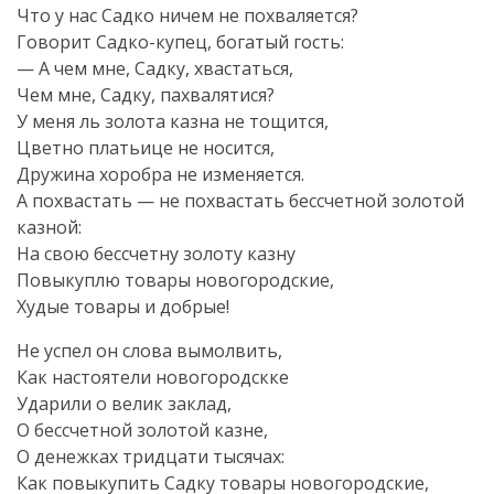
Что у нас Садко ничем не похваляется?
Говорит Садко-купец, богатый гость:
— А чем мне, Садку, хвастаться,
Чем мне, Садку, пахвалятися?
У меня ль золота казна не тощится,
Цветно платьице не носится,
Дружина хоробра не изменяется.
А похвастать — не похвастать бессчетной золотой
казной:
На свою бессчетну золоту казну
Повыкуплю товары новогородские,
Худые товары и добрые!
Не успел он слова вымолвить,
Как настоятели новогородскке
Ударили о велик заклад,
О бессчетной золотой казне,
О денежках тридцати тысячах:
Как повыкупить Садку товары новогородские,