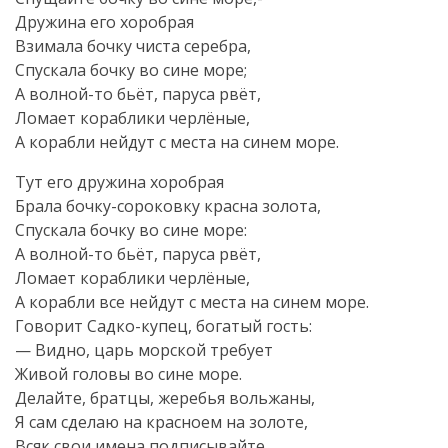
Дружина его хоробрая
Взимала бочку чиста серебра,
Спускала бочку во сине море;
А волной-то бьёт, паруса рвёт,
Ломает кораблики черлёные,
А корабли нейдут с места на синем море.
Тут его дружина хоробрая
Брала бочку-сороковку красна золота,
Спускала бочку во сине море:
А волной-то бьёт, паруса рвёт,
Ломает кораблики черлёные,
А корабли все нейдут с места на синем море.
Говорит Садко-купец, богатый гость:
— Видно, царь морской требует
Живой головы во сине море.
Делайте, братцы, жеребья вольжаны,
Я сам сделаю на красноем на золоте,
Всяк свои имена подписывайте,