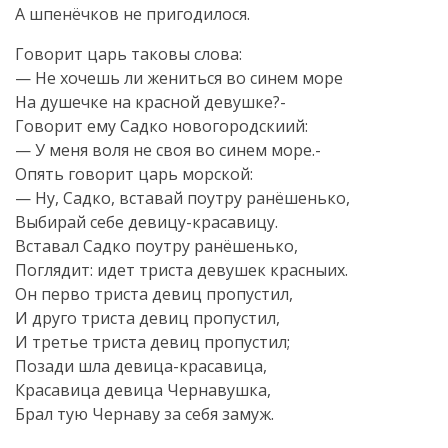
А шпенёчков не пригодилося.
Говорит царь таковы слова:
— Не хочешь ли жениться во синем море
На душечке на красной девушке?-
Говорит ему Садко новогородскиий:
— У меня воля не своя во синем море.-
Опять говорит царь морской:
— Ну, Садко, вставай поутру ранёшенько,
Выбирай себе девицу-красавицу.
Вставал Садко поутру ранёшенько,
Поглядит: идет триста девушек красныих.
Он перво триста девиц пропустил,
И друго триста девиц пропустил,
И третье триста девиц пропустил;
Позади шла девица-красавица,
Красавица девица Чернавушка,
Брал тую Чернаву за себя замуж.