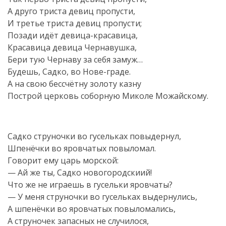
А друго триста девиц пропусти,
И третье триста девиц пропусти;
Позади идёт девица-красавица,
Красавица девица Чернавушка,
Бери тую Чернаву за себя замуж…
Будешь, Садко, во Нове-граде.
А на свою бессчётну золоту казну
Построй церковь соборную Миколе Можайскому.
Садко струночки во гусельках повыдернул,
Шпенёчки во яровчатых повыломал.
Говорит ему царь морской:
— Ай же ты, Садко новогородскиий!
Что же не играешь в гусельки яровчаты?
— У меня струночки во гусельках выдернулись,
А шпенёчки во яровчатых повыломались,
А струночек запасных не случилося,