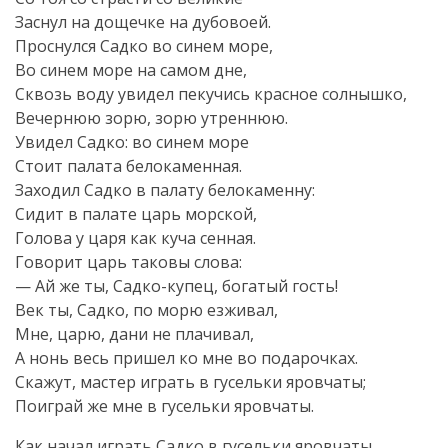
Заснул на дощечке на дубовоей.
Проснулся Садко во синем море,
Во синем море на самом дне,
Сквозь воду увидел пекучись красное солнышко,
Вечернюю зорю, зорю утреннюю.
Увидел Садко: во синем море
Стоит палата белокаменная.
Заходил Садко в палату белокаменну:
Сидит в палате царь морской,
Голова у царя как куча сенная.
Говорит царь таковы слова:
— Ай же ты, Садко-купец, богатый гость!
Век ты, Садко, по морю езживал,
Мне, царю, дани не плачивал,
А нонь весь пришел ко мне во подарочках.
Скажут, мастер играть в гусельки яровчаты;
Поиграй же мне в гусельки яровчаты.
Как начал играть Садко в гусельки яровчаты,