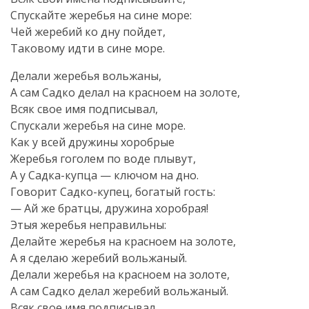
Спускайте жеребья на сине море:
Чей жеребий ко дну пойдет,
Таковому идти в сине море.
Делали жеребья вольжаны,
А сам Садко делал на красноем на золоте,
Всяк свое имя подписывал,
Спускали жеребья на сине море.
Как у всей дружины хоробрые
Жеребья гоголем по воде плывут,
А у Садка-купца — ключом на дно.
Говорит Садко-купец, богатый гость:
— Ай же братцы, дружина хоробрая!
Этыя жеребья неправильны:
Делайте жеребья на красноем на золоте,
А я сделаю жеребий вольжаный.
Делали жеребья на красноем на золоте,
А сам Садко делал жеребий вольжаный.
Всяк свое имя подписывал,