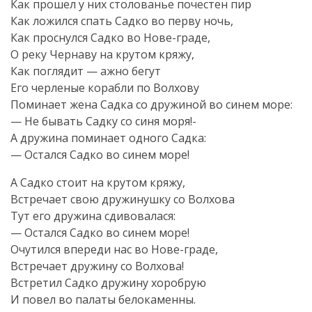
Как прошел у них столованье почестен пир
Как ложился спать Садко во перву ночь,
Как проснулся Садко во Нове-граде,
О реку Чернаву на крутом кряжу,
Как поглядит — ажно бегут
Его черленые корабли по Волхову
Поминает жена Садка со дружиной во синем море:
— Не бывать Садку со синя моря!-
А дружина поминает одного Садка:
— Остался Садко во синем море!
А Садко стоит на крутом кряжу,
Встречает свою дружинушку со Волхова
Тут его дружина сдивовалася:
— Остался Садко во синем море!
Очутился впереди нас во Нове-граде,
Встречает дружину со Волхова!
Встретил Садко дружину хоробрую
И повел во палаты белокаменны.