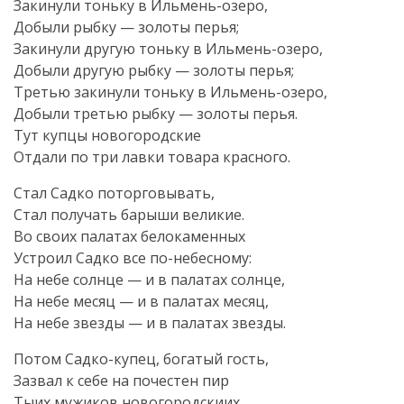
Закинули тоньку в Ильмень-озеро,
Добыли рыбку — золоты перья;
Закинули другую тоньку в Ильмень-озеро,
Добыли другую рыбку — золоты перья;
Третью закинули тоньку в Ильмень-озеро,
Добыли третью рыбку — золоты перья.
Тут купцы новогородские
Отдали по три лавки товара красного.
Стал Садко поторговывать,
Стал получать барыши великие.
Во своих палатах белокаменных
Устроил Садко все по-небесному:
На небе солнце — и в палатах солнце,
На небе месяц — и в палатах месяц,
На небе звезды — и в палатах звезды.
Потом Садко-купец, богатый гость,
Зазвал к себе на почестен пир
Тыих мужиков новогородскиих