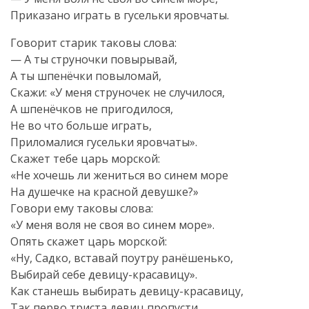
Приказано играть в гусельки яровчаты.
Говорит старик таковы слова:
— А ты струночки повырывай,
А ты шпенёчки повыломай,
Скажи: «У меня струночек не случилося,
А шпенёчков не пригодилося,
Не во что больше играть,
Приломалися гусельки яровчаты».
Скажет тебе царь морской:
«Не хочешь ли жениться во синем море
На душечке на красной девушке?»
Говори ему таковы слова:
«У меня воля не своя во синем море».
Опять скажет царь морской:
«Ну, Садко, вставай поутру ранёшенько,
Выбирай себе девицу-красавицу».
Как станешь выбирать девицу-красавицу,
Так перво триста девиц пропусти,