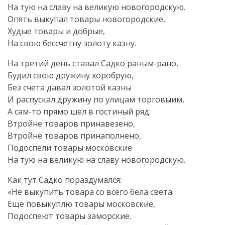
На тую на славу на великую новогородскую.
Опять выкупал товары новогородские,
Худые товары и добрые,
На свою бессчетну золоту казну.
На третий день ставал Садко раным-рано,
Будил свою дружину хоробрую,
Без счета давал золотой казны
И распускал дружину по улицам торговыим,
А сам-то прямо шел в гостиный ряд:
Втройне товаров принавезено,
Втройне товаров принаполнено,
Подоспели товары московские
На тую на великую на славу новогородскую.
Как тут Садко пораздумался:
«Не выкупить товара со всего бела света:
Еще повыкуплю товары московские,
Подоспеют товары заморские.