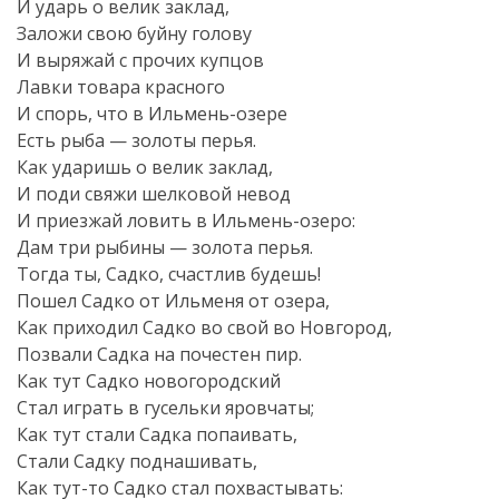
И ударь о велик заклад,
Заложи свою буйну голову
И выряжай с прочих купцов
Лавки товара красного
И спорь, что в Ильмень-озере
Есть рыба — золоты перья.
Как ударишь о велик заклад,
И поди свяжи шелковой невод
И приезжай ловить в Ильмень-озеро:
Дам три рыбины — золота перья.
Тогда ты, Садко, счастлив будешь!
Пошел Садко от Ильменя от озера,
Как приходил Садко во свой во Новгород,
Позвали Садка на почестен пир.
Как тут Садко новогородский
Стал играть в гусельки яровчаты;
Как тут стали Садка попаивать,
Стали Садку поднашивать,
Как тут-то Садко стал похвастывать: