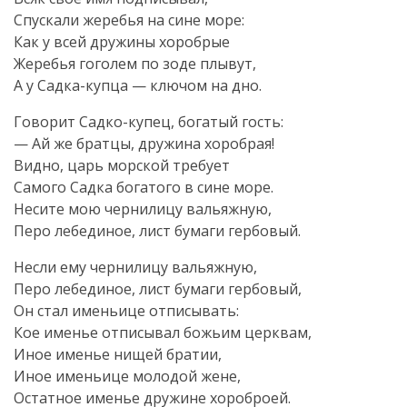
Спускали жеребья на сине море:
Как у всей дружины хоробрые
Жеребья гоголем по зоде плывут,
А у Садка-купца — ключом на дно.
Говорит Садко-купец, богатый гость:
— Ай же братцы, дружина хоробрая!
Видно, царь морской требует
Самого Садка богатого в сине море.
Несите мою чернилицу вальяжную,
Перо лебединое, лист бумаги гербовый.
Несли ему чернилицу вальяжную,
Перо лебединое, лист бумаги гербовый,
Он стал именьице отписывать:
Кое именье отписывал божьим церквам,
Иное именье нищей братии,
Иное именьице молодой жене,
Остатное именье дружине хороброей.