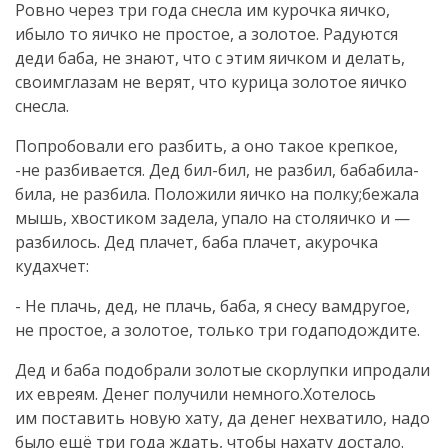
Ровно через три года снесла им курочка яичко,
ибыло то яичко не простое, а золотое. Радуются
деди баба, не знают, что с этим яичком и делать,
своимглазам не верят, что курица золотое яичко
снесла.
Попробовали его разбить, а оно такое крепкое,
-не разбивается. Дед бил-бил, не разбил, бабабила-
била, не разбила. Положили яичко на полку;бежала
мышь, хвостиком задела, упало на столяичко и —
разбилось. Дед плачет, баба плачет, акурочка
кудахчет:
- Не плачь, дед, не плачь, баба, я снесу вамдругое,
не простое, а золотое, только три годаподождите.
Дед и баба подобрали золотые скорлупки ипродали
их евреям. Денег получили немного.Хотелось
им поставить новую хату, да денег нехватило, надо
было ещё три года ждать, чтобы нахату достало.