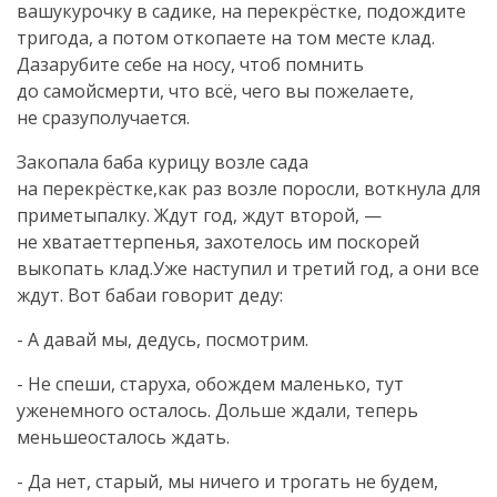
вашукурочку в садике, на перекрёстке, подождите
тригода, а потом откопаете на том месте клад.
Дазарубите себе на носу, чтоб помнить
до самойсмерти, что всё, чего вы пожелаете,
не сразуполучается.
Закопала баба курицу возле сада
на перекрёстке,как раз возле поросли, воткнула для
приметыпалку. Ждут год, ждут второй, —
не хватаеттерпенья, захотелось им поскорей
выкопать клад.Уже наступил и третий год, а они все
ждут. Вот бабаи говорит деду:
- А давай мы, дедусь, посмотрим.
- Не спеши, старуха, обождем маленько, тут
уженемного осталось. Дольше ждали, теперь
меньшеосталось ждать.
- Да нет, старый, мы ничего и трогать не будем,