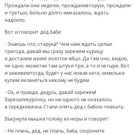
Прождали они неделю, прождаливторую, прождали
и третью, больно долго имказалось, ждать
надоело.
Вот и говорит дед бабе:
- Знаешь что, старуха? Чем нам ждать целых
тригода, давай мы сразу зарежем курицу
и достанем изнеё золотое яйцо. Да там оно, видно,
не одно, можетих там штуки три, а то и четыре. Вот
и заживемтогда, будет у нас новая хата, земельки
купим икланяться никому не будем.
- Ох, и правда, дедусь, давай зарежем!
Зарезаликурочку, но ни одного не оказалось
в серёдкеяичка. Стали опять дед с бабою плакать.
Высунула мышка голову из норы и говорит:
- Не плачь, дед, не плачь, баба, схороните