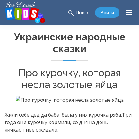
search
Войти
Поиск
Украинские народные
сказки
Про курочку, которая
несла золотые яйца
Жили себе дед да баба, была у них курочка ряба.Три
года они курочку кормили, со дня на день
яичкаот неё ожидали.