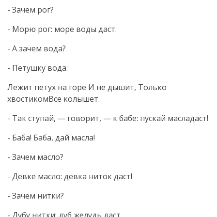
- Зачем рог?
- Морю рог: море воды даст.
- А зачем вода?
- Петушку вода:
Лежит петух на горе И не дышит, Только
хвостикомВсе колышет.
- Так ступай, — говорит, — к бабе: пускай масладаст!
- Баба! Баба, дай масла!
- Зачем масло?
- Девке масло: девка ниток даст!
- Зачем нитки?
- Дубу нитки: дуб желудь даст.