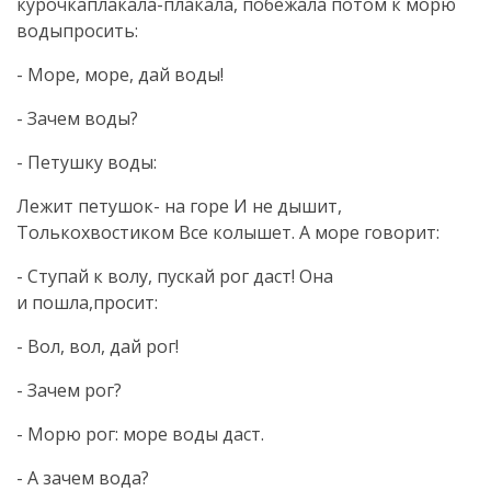
курочкаплакала-плакала, побежала потом к морю
водыпросить:
- Море, море, дай воды!
- Зачем воды?
- Петушку воды:
Лежит петушок- на горе И не дышит,
Толькохвостиком Все колышет. А море говорит:
- Ступай к волу, пускай рог даст! Она
и пошла,просит:
- Вол, вол, дай рог!
- Зачем рог?
- Морю рог: море воды даст.
- А зачем вода?