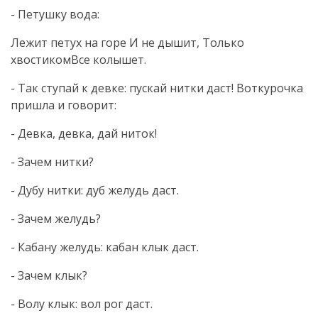
- Петушку вода:
Лежит петух на горе И не дышит, Только
хвостикомВсе колышет.
- Так ступай к девке: пускай нитки даст! Воткурочка
пришла и говорит:
- Девка, девка, дай ниток!
- Зачем нитки?
- Дубу нитки: дуб желудь даст.
- Зачем желудь?
- Кабану желудь: кабан клык даст.
- Зачем клык?
- Волу клык: вол рог даст.