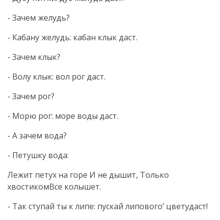
- Зачем желудь?
- Кабану желудь: кабан клык даст.
- Зачем клык?
- Волу клык: вол рог даст.
- Зачем рог?
- Морю рог: море воды даст.
- А зачем вода?
- Петушку вода:
Лежит петух на горе И не дышит, Только
хвостикомВсе колышет.
- Так ступай ты к липе: пускай липового’ цветудаст!