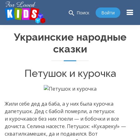
search
Войти
Поиск
Украинские народные
сказки
Петушок и курочка
Жили себе дед да баба, а у них была курочка
дапетушок. Дед с бабой померли, а петушок
и курочкавсе без них поели — и бобочки и все
дочиста. Селина насесте. Петушок: «Кукареку!» —
схватилкамешек, да и подавился. Вот