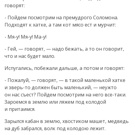
говорят:
- Пойдем посмотрим на премудрого Соломона.
Подходят к хатке, а там кот мясо ест и мурчит:
-
Мя-у
!
Мя-у
!
Ма-у
!
- Гей, — говорят, — надо бежать, а то он говорит,
что и нас будет мало.
Испугались, побежали дальше, а потом и говорят:
- Пожалуй, — говорят, — в такой маленькой хатке
и
зверь-то
должен быть маленький, — неужто
он нас съест? Пойдем посмотрим на него
все-таки
.
Зароемся в землю или ляжем под колодой
и притаимся.
Зарылся кабан в землю, хвостиком машет, медведь
на дуб забрался, волк под колодою лежит.