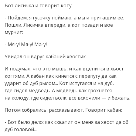
Вот лисичка и говорит коту:
- Пойдем, я гусочку поймаю, а мы и притащим ее.
Пошли. Лисичка впереди, а кот позади и вое
мурчит:
-
Мя-у
!
Мя-у
!
Ма-у
!
Увидал он вдруг кабаний хвостик.
И подумал, что это мышь, и как вцепится в хвост
когтями. А кабан как кинется с перепугу да как
ударит об дуб рылом... Кот испугался и на дуб,
где сидел медведь. А медведь как грохнется
на колоду, где сидел волк; все вскочили — и бежать.
Потом собрались, рассказывают. Говорит кабан:
- Вот было дело: как схватит он меня за хвост да об
дуб головой...