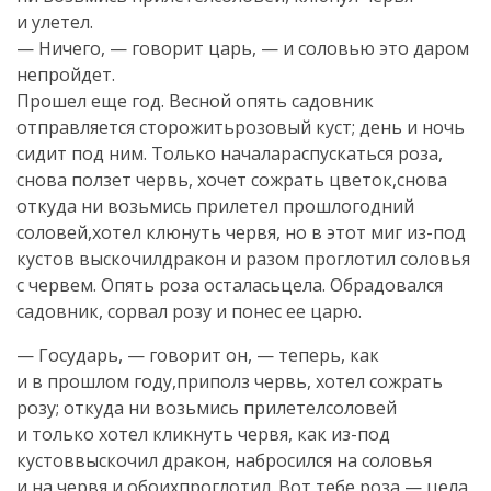
и улетел.
— Ничего, — говорит царь, — и соловью это даром
непройдет.
Прошел еще год. Весной опять садовник
отправляется сторожитьрозовый куст; день и ночь
сидит под ним. Только началараспускаться роза,
снова ползет червь, хочет сожрать цветок,снова
откуда ни возьмись прилетел прошлогодний
соловей,хотел клюнуть червя, но в этот миг из-под
кустов выскочилдракон и разом проглотил соловья
с червем. Опять роза осталасьцела. Обрадовался
садовник, сорвал розу и понес ее царю.
— Государь, — говорит он, — теперь, как
и в прошлом году,приполз червь, хотел сожрать
розу; откуда ни возьмись прилетелсоловей
и только хотел кликнуть червя, как из-под
кустоввыскочил дракон, набросился на соловья
и на червя и обоихпроглотил. Вот тебе роза — цела