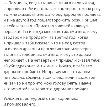
— Помнишь, когда ты нанял меня в первый год,
я пришел ктебе и рассказал, как червь сожрал розу,
ты мне сказал: «Ничего,это ему даром не пройдет».
Я и на другой год пошелсторожить розу. Пришел
к тебе и сказал: «Прилетел соловей иклюнул
червяка». Ты и тогда мне ответил: «Ничего, и ему
этодаром не пройдет». На третий год, когда
я пришел к тебе исказал, что из-под кустов
выскочил дракон и проглотил соловьяи червя,
ты опять говоришь: «Ничего, и ему это даром
непройдет». На четвертый я пришел и сказал тебе:
«Я убилдракона». А ты мне: «Ничего, и тебе это
даром не пройдет». Ивправду мне это даром
не прошло, сбылись твои слова, коли тызахотел
ни за что ни про что мою голову снять. Нынче
я говорютебе: и царю это даром не пройдет.
Услыхал царь мудрый ответ садовника
и помиловал его.