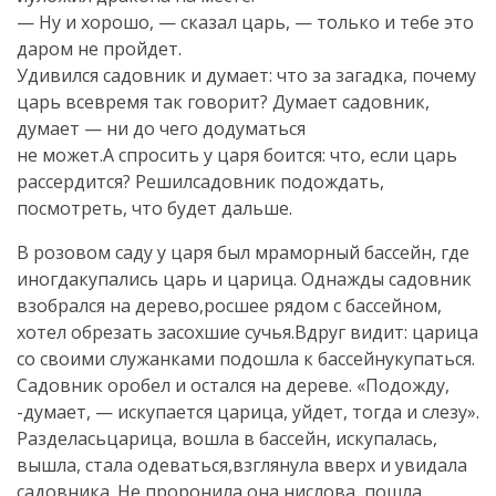
— Ну и хорошо, — сказал царь, — только и тебе это
даром не пройдет.
Удивился садовник и думает: что за загадка, почему
царь всевремя так говорит? Думает садовник,
думает — ни до чего додуматься
не может.А спросить у царя боится: что, если царь
рассердится? Решилсадовник подождать,
посмотреть, что будет дальше.
В розовом саду у царя был мраморный бассейн, где
иногдакупались царь и царица. Однажды садовник
взобрался на дерево,росшее рядом с бассейном,
хотел обрезать засохшие сучья.Вдруг видит: царица
со своими служанками подошла к бассейнукупаться.
Садовник оробел и остался на дереве. «Подожду,
-думает, — искупается царица, уйдет, тогда и слезу».
Разделасьцарица, вошла в бассейн, искупалась,
вышла, стала одеваться,взглянула вверх и увидала
садовника. Не проронила она нислова, пошла