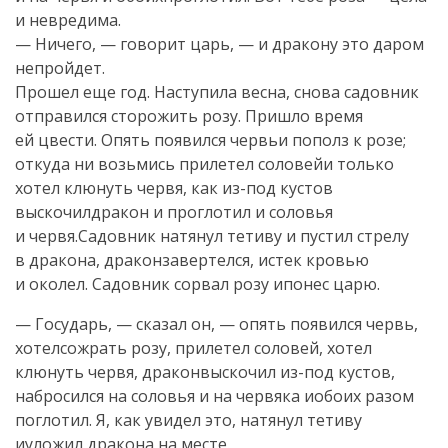
и невредима.
— Ничего, — говорит царь, — и дракону это даром
непройдет.
Прошел еще год. Наступила весна, снова садовник
отправился сторожить розу. Пришло время
ей цвести. Опять появился червьи пополз к розе;
откуда ни возьмись прилетел соловейи только
хотел клюнуть червя, как из-под кустов
выскочилдракон и проглотил и соловья
и червя.Садовник натянул тетиву и пустил стрелу
в дракона, драконзавертелся, истек кровью
и околел. Садовник сорвал розу ипонес царю.
— Государь, — сказал он, — опять появился червь,
хотелсожрать розу, прилетел соловей, хотел
клюнуть червя, драконвыскочил из-под кустов,
набросился на соловья и на червяка иобоих разом
поглотил. Я, как увидел это, натянул тетиву
иуложил дракона на месте.