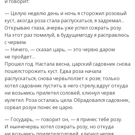
и говорит:
— Целую неделю день и ночь я сторожил розовый
куст, акогда роза стала распускаться, я задремал…
Открываю глаза, ачервь уже успел сожрать розу.
На этот раз помилуй, в будущемгоду я расправлюсь
с червем.
— Ничего, — сказал царь, — это червю даром
не пройдет…
Прошел год. Настала весна, царский садовник снова
пошелсторожить куст. Едва роза начала
распускаться, снова червьползет к розе; только
хотел садовник пустить в него стрелу,вдруг откуда
ни возьмись прилетел соловей, клюнул червя
иулетел. Роза осталась цела. Обрадовался садовник,
сорвал розуи понес ее царю.
— Государь, — говорит он, — я принес тебе розу.
И нынчечервь хотел сожрать розу, но откуда
ни возьмись прилетелсоловей, клюнул червя