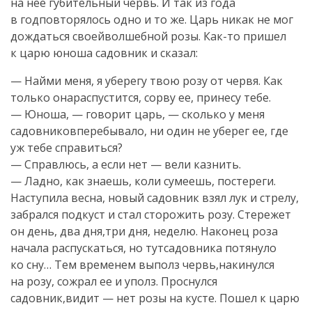
на нее губительный червь. И так из года
в годповторялось одно и то же. Царь никак не мог
дождаться своейволшебной розы. Как-то пришел
к царю юноша садовник и сказал:
— Найми меня, я уберегу твою розу от червя. Как
только онараспустится, сорву ее, принесу тебе.
— Юноша, — говорит царь, — сколько у меня
садовниковперебывало, ни один не уберег ее, где
уж тебе справиться?
— Справлюсь, а если нет — вели казнить.
— Ладно, как знаешь, коли сумеешь, постереги.
Наступила весна, новый садовник взял лук и стрелу,
забрался подкуст и стал сторожить розу. Стережет
он день, два дня,три дня, неделю. Наконец роза
начала распускаться, но тутсадовника потянуло
ко сну… Тем временем выполз червь,накинулся
на розу, сожрал ее и уполз. Проснулся
садовник,видит — нет розы на кусте. Пошел к царю