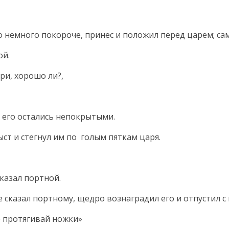
о немного покороче, принес и положил перед царем; са
ой.
ри, хорошо ли?,
ги его остались непокрытыми.
ст и стегнул им по голым пяткам царя.
сказал портной.
е сказал портному, щедро вознаградил его и отпустил с
 протягивай ножки»