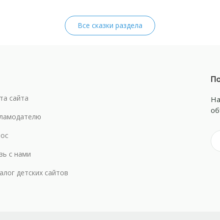
Все сказки раздела
По
та сайта
На
об
ламодателю
ос
зь с нами
алог детских сайтов