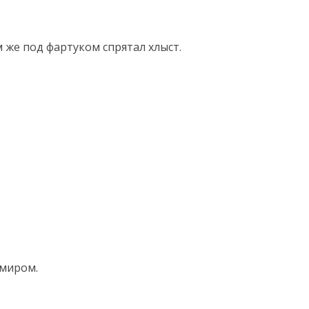
м же под фартуком спрятал хлыст.
 миром.