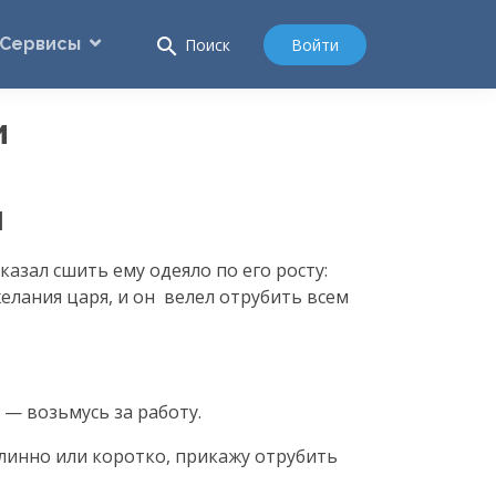
Сервисы
search
Войти
Поиск
и
и
азал сшить ему одеяло по его росту:
желания царя, и он велел отрубить всем
и — возьмусь за работу.
длинно или коротко, прикажу отрубить