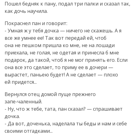
Пошел бедняк к пану, подал три палки и сказал так,
как дочь научила.
Покраснел пан и говорит:
- Умная ж у тебя дочка — ничего не скажешь. А я
все же умнее ее! Так вот передай ей, чтоб
она не пешком пришла ко мне, не на лошади
приехала, не голая, не одетая и принесла б мне
подарок, да такой, чтоб я не мог принять его. Если
она все это сделает, то приму ее в дочери —
вырастет, паньею будет! А не сделает — плохо
ей придется...
Вернулся отец домой пуще прежнего
запе-чаленный
.
- Ну, что ж тебе, тата, пан сказал? — спрашивает
дочка.
- Да вот, доченька, наделала ты беды и нам и себе
своими отгадками...