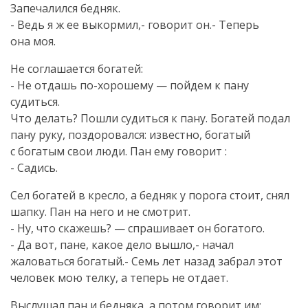
Запечалился бедняк.
- Ведь я ж ее выкормил,- говорит он.- Теперь
она моя.
Не соглашается богатей:
- Не отдашь
по-хорошему
— пойдем к пану
судиться.
Что делать? Пошли судиться к пану. Богатей подал
пану руку, поздоровался: известно, богатый
с богатым свои люди. Пан ему говорит :
- Садись.
Сел богатей в кресло, а бедняк у порога стоит, снял
шапку. Пан на него и не смотрит.
- Ну, что скажешь? — спрашивает он богатого.
- Да вот, пане, какое дело вышло,- начал
жаловаться богатый.- Семь лет назад забрал этот
человек мою телку, а теперь не отдает.
Выслушал пан и бедняка, а потом говорит им: