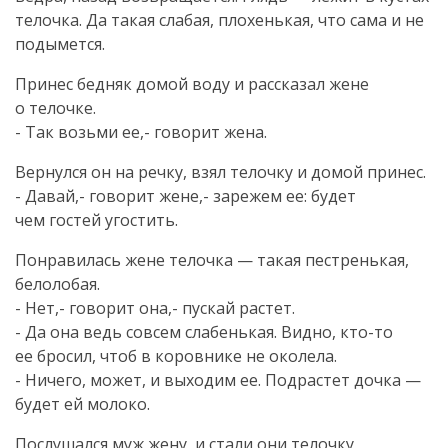
телочка. Да такая слабая, плохенькая, что сама и не
подымется.
Принес бедняк домой воду и рассказал жене
о телочке.
- Так возьми ее,- говорит жена.
Вернулся он на речку, взял телочку и домой принес.
- Давай,- говорит жене,- зарежем ее: будет
чем гостей угостить.
Понравилась жене телочка — такая пестренькая,
белолобая.
- Нет,- говорит она,- пускай растет.
- Да она ведь совсем слабенькая. Видно,
кто-то
ее бросил, чтоб в коровнике не околела.
- Ничего, может, и выходим ее. Подрастет дочка —
будет ей молоко.
Послушался муж жену, и стали они телочку