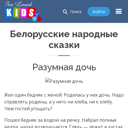
search
Войти
Поиск
Белорусские народные
сказки
Разумная дочь
Жил один бедняк с женой. Родилась у них дочь. Надо
справлять родины, а у него ни хлеба, ни к хлебу.
Чем гостей угощать?
Пошел бедняк за водою на речку. Набрал полные
ведра, назад возвращается. Глядь — лежит в кустах