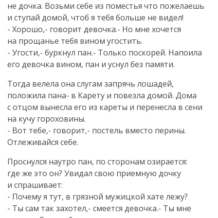
не дочка. Возьми себе из поместья что пожелаешь
и ступай домой, чтоб я тебя больше не видел!
- Хорошо,- говорит девочка.- Но мне хочется
на прощанье тебя вином угостить.
- Угости,- буркнул пан.- Только поскорей. Напоила
его девочка вином, пан и уснул без памяти.
Тогда велела она слугам запрячь лошадей,
положила пана- в Карету и повезла домой. Дома
с отцом вынесла его из кареты и перенесла в сени
на кучу гороховины.
- Вот тебе,- говорит,- постель вместо перины.
Отлеживайся себе.
Проснулся наутро пан, по сторонам озирается:
где же это он? Увидал свою приемную дочку
и спрашивает:
- Почему я тут, в грязной мужицкой хате лежу?
- Ты сам так захотел,- смеется девочка.- Ты мне