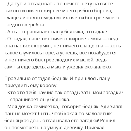
- Да тут и
отгадывать-то
нечего: нету на свете
никого и ничего жирнее моего рябого борова,
слаще липового меда моих пчел и быстрее моего
гнедого жеребца.
- А ты,- спрашивает пан у бедняка,- отгадал?
- Отгадал, пане: нет ничего жирнее земли — ведь
она нас всех кормит; нет ничего слаще сна — хоть
какое случилось горе, а уснешь, все позабудется,
и нет ничего быстрее людских мыслей: ведь
сам ты еще здесь, а мысли уже
далеко-далеко
.
Правильно отгадал бедняк! И пришлось пану
присудить ему корову.
- Кто это тебя научил так отгадывать мои загадки?
— спрашивает он у бедняка.
- Моя
дочка-семилетка
,- говорит бедняк. Удивился
пан: не может быть, чтоб
какая-то
малолетняя
бедняцкая дочь отгадывала его загадки! Решил
он посмотреть на умную девочку. Приехал