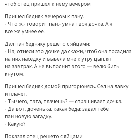
чтоб отец пришел к нему вечером.
Пришел бедняк вечером к пану.
- Что ж,- говорит пан,- умна твоя дочка. А я
все же умнее ее.
Дал пан бедняку решето с яйцами:
- На, отнеси это дочке да скажи, чтоб она посадила
на них наседку и вывела мне к утру цыплят
на завтрак. А не выполнит этого — велю бить
кнутом.
Пришел бедняк домой пригорюнясь. Сел на лавку
и плачет.
- Ты чего, тата, плачешь? — спрашивает дочка.
- Да вот, доченька, какая беда; задал тебе
пан новую загадку.
- Какую?
Показал отец решето с яйцами: