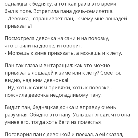
однажды к бедняку, а тот как раз в это время
был в поле. Встретила пана
дочь-семилетка
.
- Девочка,- спрашивает пан,- к чему мне лошадей
привязать?
Посмотрела девочка на сани и на повозку,
что стояли на дворе, и говорит:
- Можешь к зиме привязать, а можешь и к лету.
Пан так глаза и вытаращил: как это можно
привязать лошадей к зиме или к лету? Смеется,
видно, над ним девчонка!
- Ну, хоть к саням привяжи, хоть к повозке,-
пояснила девочка недогадливому пану.
Видит пан, бедняцкая дочка и вправду очень
разумная. Обидно это пану. Услышат люди, что она
умнее его, тогда хоть беги из поместья.
Поговорил пан с девочкой и поехал, а ей сказал,