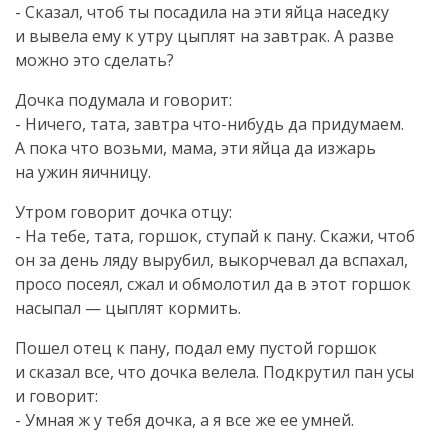
- Сказал, чтоб ты посадила на эти яйца наседку
и вывела ему к утру цыплят на завтрак. А разве
можно это сделать?
Дочка подумала и говорит:
- Ничего, тата, завтра
что-нибудь
да придумаем.
А пока что возьми, мама, эти яйца да изжарь
на ужин яичницу.
Утром говорит дочка отцу:
- На тебе, тата, горшок, ступай к пану. Скажи, чтоб
он за день ляду вырубил, выкорчевал да вспахал,
просо посеял, сжал и обмолотил да в этот горшок
насыпал — цыплят кормить.
Пошел отец к пану, подал ему пустой горшок
и сказал все, что дочка велела. Подкрутил пан усы
и говорит:
- Умная ж у тебя дочка, а я все же ее умней.