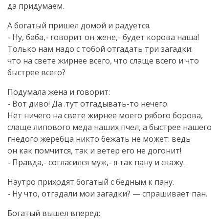
да придумаем.
А богатый пришел домой и радуется.
- Ну, баба,- говорит он жене,- будет корова наша!
Только нам надо с тобой отгадать три загадки:
что на свете жирнее всего, что слаще всего и что
быстрее всего?
Подумала жена и говорит:
- Вот диво! Да .тут
отгадывать-то
нечего.
Нет ничего на свете жирнее моего рябого борова,
слаще липового меда наших пчел, а быстрее нашего
гнедого жеребца никто бежать не может: ведь
он как помчится, так и ветер его не догонит!
- Правда,- согласился муж,- я так пану и скажу.
Наутро приходят богатый с бедным к пану.
- Ну что, отгадали мои загадки? — спрашивает пан.
Богатый вышел вперед: