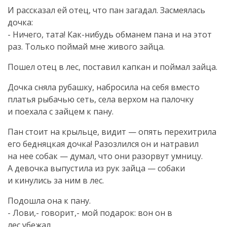
И рассказал ей отец, что пан загадал. Засмеялась
дочка:
- Ничего, тата!
Как-нибудь
обманем пана и на этот
раз. Только поймай мне живого зайца.
Пошел отец в лес, поставил капкан и поймал зайца.
Дочка сняла рубашку, набросила на себя вместо
платья рыбачью сеть, села верхом на палочку
и поехала с зайцем к пану.
Пан стоит на крыльце, видит — опять перехитрила
его бедняцкая дочка! Разозлился он и натравил
на нее собак — думал, что они разорвут умницу.
А девочка выпустила из рук зайца — собаки
и кинулись за ним в лес.
Подошла она к пану.
- Лови,- говорит,- мой подарок: вон он в
лес убежал...