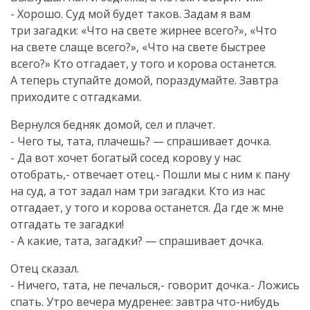
- Хорошо. Суд мой будет таков. Задам я вам
три загадки: «Что на свете жирнее всего?», «Что
на свете слаще всего?», «Что на свете быстрее
всего?» Кто отгадает, у того и корова останется.
А теперь ступайте домой, пораздумайте. Завтра
приходите с отгадками.
Вернулся бедняк домой, сел и плачет.
- Чего ты, тата, плачешь? — спрашивает дочка.
- Да вот хочет богатый сосед корову у нас
отобрать,- отвечает отец.- Пошли мы с ним к пану
на суд, а тот задал нам три загадки. Кто из нас
отгадает, у того и корова останется. Да где ж мне
отгадать те загадки!
- А какие, тата, загадки? — спрашивает дочка.
Отец сказал.
- Ничего, тата, не печалься,- говорит дочка.- Ложись
спать. Утро вечера мудренее: завтра
что-нибудь