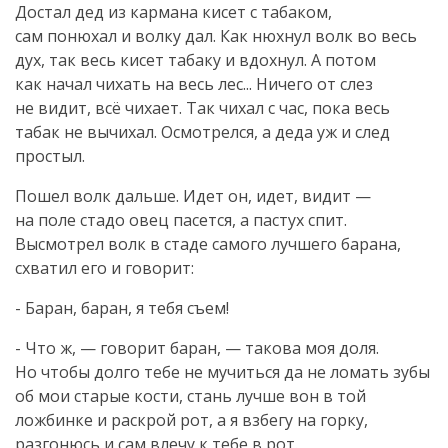
Достал дед из кармана кисет с табаком,
сам понюхал и волку дал. Как нюхнул волк во весь
дух, так весь кисет табаку и вдохнул. А потом
как начал чихать на весь лес... Ничего от слез
не видит, всё чихает. Так чихал с час, пока весь
табак не вычихал. Осмотрелся, а деда уж и след
простыл.
Пошел волк дальше. Идет он, идет, видит —
на поле стадо овец пасется, а пастух спит.
Высмотрел волк в стаде самого лучшего барана,
схватил его и говорит:
- Баран, баран, я тебя съем!
- Что ж, — говорит баран, — такова моя доля.
Но чтобы долго тебе не мучиться да не ломать зубы
об мои старые кости, стань лучше вон в той
ложбинке и раскрой рот, а я взбегу на горку,
разгонюсь и сам влечу к тебе в рот.