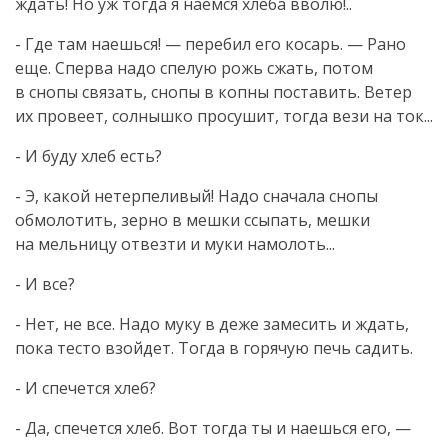
ждать! Но уж тогда я наемся хлеба вволю!..
- Где там наешься! — перебил его косарь. — Рано
еще. Сперва надо спелую рожь сжать, потом
в снопы связать, снопы в копны поставить. Ветер
их провеет, солнышко просушит, тогда вези на ток...
- И буду хлеб есть?
- Э, какой нетерпеливый! Надо сначала снопы
обмолотить, зерно в мешки ссыпать, мешки
на мельницу отвезти и муки намолоть...
- И все?
- Нет, не все. Надо муку в деже замесить и ждать,
пока тесто взойдет. Тогда в горячую печь садить.
- И спечется хлеб?
- Да, спечется хлеб. Вот тогда ты и наешься его, —