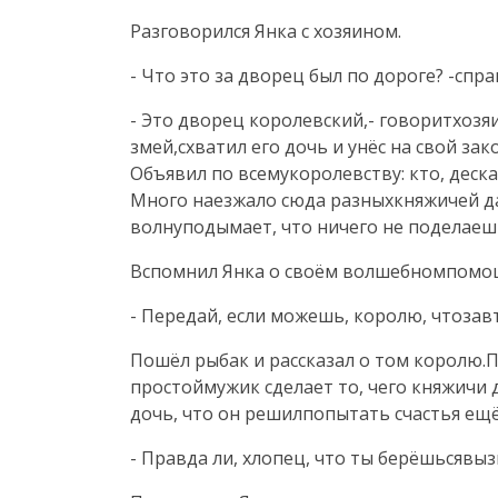
Разговорился Янка с хозяином.
- Что это за дворец был по дороге? -спра
- Это дворец королевский,- говоритхозя
змей,схватил его дочь и унёс на свой за
Объявил по всемукоролевству: кто, деска
Много наезжало сюда разныхкняжичей да 
волнуподымает, что ничего не поделае
Вспомнил Янка о своём волшебномпомощн
- Передай, если можешь, королю, чтозавт
Пошёл рыбак и рассказал о том королю.По
простоймужик сделает то, чего княжичи 
дочь, что он решилпопытать счастья ещё
- Правда ли, хлопец, что ты берёшьсявы