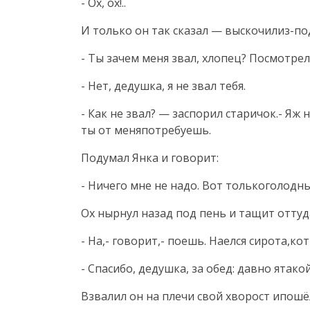
- Ох, ох!..
И только он так сказал — выскочилиз-по
- Ты зачем меня звал, хлопец? Посмотрел
- Нет, дедушка, я не звал тебя.
- Как не звал? — заспорил старичок.- Яж 
ты от меняпотребуешь.
Подумал Янка и говорит:
- Ничего мне не надо. Вот толькоголодный
Ох нырнул назад под пень и тащит оттуд
- На,- говорит,- поешь. Наелся сирота,к
- Спасибо, дедушка, за обед: давно ятако
Взвалил он на плечи свой хворост ипошё