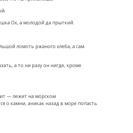
ой.
ушка Ох, а молодой да прыткий.
ольшой ломоть ржаного хлеба, а сам
ать, а то ни разу он нигде, кроме
дит — лежит на морском
ся о камни, аникак назад в море попасть