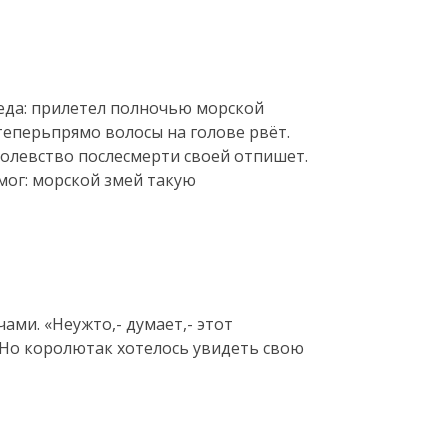
беда: прилетел полночью морской
 теперьпрямо волосы на голове рвёт.
оролевство послесмерти своей отпишет.
мог: морской змей такую
ами. «Неужто,- думает,- этот
» Но королютак хотелось увидеть свою