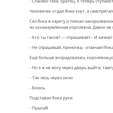
- Спасибо тебе, братец. А теперь ступайо
Человечек отдал Янке кнут, а самспрятал
Сел Янка в карету и поехал закоролевн
из окнаизумлённая королевна. Давно не 
- Кто ты таков? — спрашивает.- И зачем
- Не спрашивай, панночка,- отвечаетЯнка
Ещё больше возрадовалась королевна,ус
- Но я ж не могу через дверь выйти, там
- Так лезь через окно.
- Боюсь.
Подставил Янка руки:
- Прыгай!