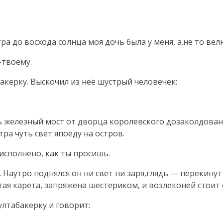
тра до восхода солнца моя дочь была у меня, а.не то в
-твоему.
керку. Выскочил из неё шустрый человечек:
чь железный мост от дворца королевского дозаколдован
ра чуть свет япоеду на остров.
 исполнено, как ты просишь.
я. Наутро поднялся он ни свет ни заря,глядь — перекин
отая карета, запряжена шестериком, и возлеконей стоит
лтабакерку и говорит: