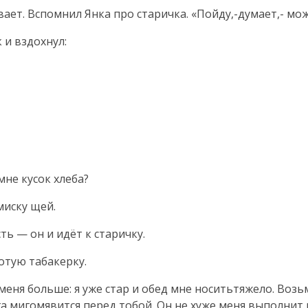
ает. Вспомнил Янка про старичка. «Пойду,-думает,- мож
 и вздохнул:
мне кусок хлеба?
миску щей.
ть — он и идёт к старичку.
отую табакерку.
 меня больше: я уже стар и обед мне носитьтяжело. Возьм
га мигомявится перед тобой. Он не хуже меня выполнит