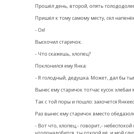
Прошёл день, второй, опять голододолев
Пришёл к тому самому месту, сел напенёк
- Ох!
Выскочил старичок.
- Что скажешь, хлопец?
Поклонился ему Янка:
- Я голодный, дедушка. Может, дал бы ты
Вынес ему старичок тотчас кусок хлебаи 
Так с той поры и пошло: захочется Янкеес
Раз вынес ему старичок вместо обедазол
- Вот что, хлопец,- говорит,- небеспокой
чтопонадобится, ты открой её, и мой слу