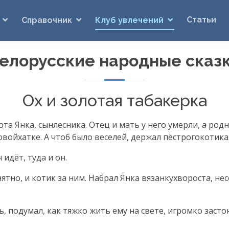
Статьи
Справочник
Клуб увлечений
елорусские народные сказ
Ох и золотая табакерка
ота Янка, сынлесника. Отец и мать у него умерли, а род
цовойхатке. А чтоб было веселей, держал пёстрогокотика
идёт, туда и он.
ятно, и котик за ним. Набрал Янка вязанкухвороста, не
, подумал, как тяжко жить ему на свете, игромко засто