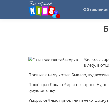
Объявления
Б
Жил себе сир
в лесу, в от
Привык к нему котик. Бывало, кудахозяин 
Пошёл раз Янка собирать хворост. Ну,пон
сухуюветочку.
Уморился Янка, присел на пенёкотдохнуть