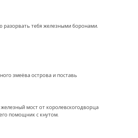
елю разорвать тебя железными боронами.
ного змеёва острова и поставь
ут железный мост от королевскогодворца
 его помощник с кнутом.