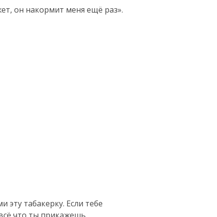
ет, он накормит меня ещё раз».
и эту табакерку. Если тебе
 всё,что ты прикажешь.