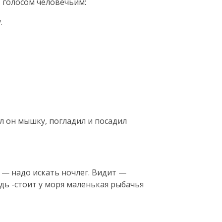
т голосом человечьим:
.
ял он мышку, погладил и посадил
л — надо искать ночлег. Видит —
ядь -стоит у моря маленькая рыбачья