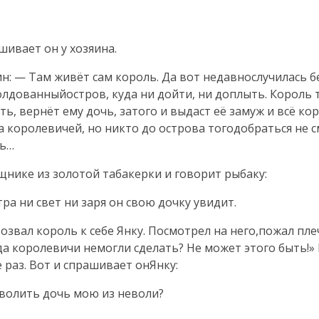
шивает он у хозяина.
ин: — Там живёт сам король. Да вот недавнослучилась 
колдованныйостров, куда ни дойти, ни доплыть. Король
ть, вернёт ему дочь, затого и выдаст её замуж и всё к
королевичей, но никто до острова тогодобраться не с
шь…
ике из золотой табакерки и говорит рыбаку:
ра ни свет ни заря он свою дочку увидит.
звал король к себе Янку. Посмотрел на него,пожал плеч
да королевичи немогли сделать? Не может этого быть!
 раз. Вот и спрашивает онЯнку:
зволить дочь мою из неволи?