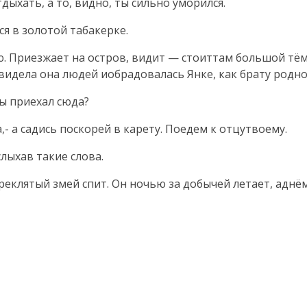
тдыхать, а то, видно, ты сильно уморился.
ся в золотой табакерке.
ою. Приезжает на остров, видит — стоиттам большой тё
видела она людей иобрадовалась Янке, как брату родно
ты приехал сюда?
,- а садись поскорей в карету. Поедем к отцутвоему.
лыхав такие слова.
треклятый змей спит. Он ночью за добычей летает, аднё