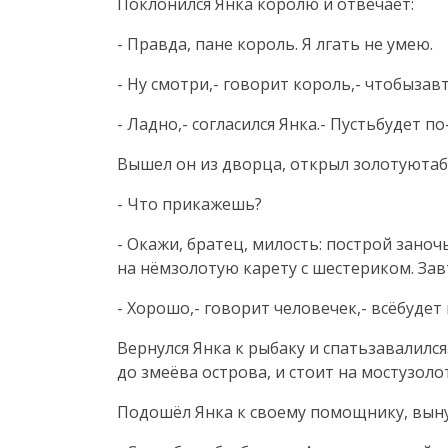
Поклонился Янка королю и отвечает:
- Правда, пане король. Я лгать не умею.
- Ну смотри,- говорит король,- чтобызав
- Ладно,- согласился Янка.- Пустьбудет по
Вышел он из дворца, открыл золотуютаба
- Что прикажешь?
- Окажи, братец, милость: построй зано
на нёмзолотую карету с шестериком. Завт
- Хорошо,- говорит человечек,- всёбудет
Вернулся Янка к рыбаку и спатьзавалилс
до змеёва острова, и стоит на мостузол
Подошёл Янка к своему помощнику, выну