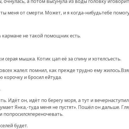
, очнулась, а потом высунула из воды головку иговори
 ты меня от смерти. Может, и я когда-нибудьтебе помогу
яв кармане не такой помощник есть.
 серая мышка. Котик цап её за спину и хотелсъесть.
овсех жалел: помнил, как прежде трудно ему жилось.Вз
ю корочку и бросил ейтуда.
.
ь. Идёт он, идёт по берегу моря, а тут и вечернаступи
умает Янка,-туда меня не пустят». Пошёл он дальше. Гл
и попросилсяпереночевать.
селей будет.