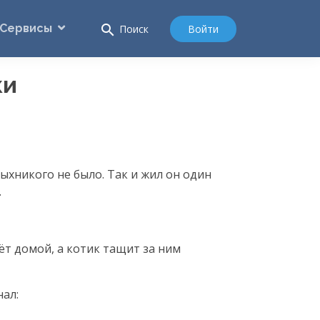
Сервисы
search
Войти
Поиск
ки
ныхникого не было. Так и жил он один
.
сёт домой, а котик тащит за ним
нал: