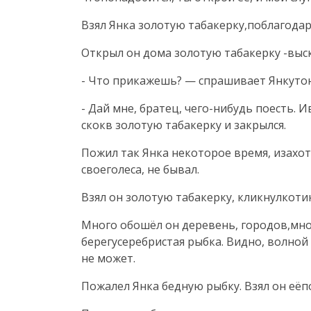
Взял Янка золотую табакерку,поблагодар
Открыл он дома золотую табакерку -выск
- Что прикажешь? — спрашивает Янкуто
- Дай мне, братец, чего-нибудь поесть.
скокв золотую табакерку и закрылся.
Пожил так Янка некоторое время, изахоте
своеголеса, не бывал.
Взял он золотую табакерку, кликнулкотик
Много обошёл он деревень, городов,мно
берегусеребристая рыбка. Видно, волной
не может.
Пожалел Янка бедную рыбку. Взял он еёп