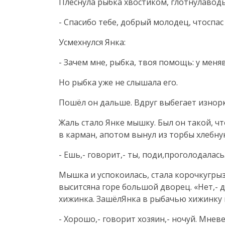
Плеснула рыбка хвостиком, глотнулаводы
- Спасибо тебе, добрый молодец, чтоспас
Усмехнулся Янка:
- Зачем мне, рыбка, твоя помощь: у мен
Но рыбка уже не слышала его.
Пошёл он дальше. Вдруг выбегает изнорки
Жаль стало Янке мышку. Был он такой, чт
в карман, апотом вынул из торбы хлебну
- Ешь,- говорит,- ты, поди,проголодалась
Мышка и успокоилась, стала корочкугрызт
выситсяна горе большой дворец. «Нет,- д
хижинка. ЗашёлЯнка в рыбачью хижинку 
- Хорошо,- говорит хозяин,- ночуй. Мневе