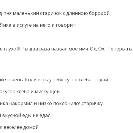
д пня маленький старичок с длинною бородой.
Янка в испуге на него и говорит:
не глухой! Ты два раза назвал моё имя: Ох, Ох…Теперь т
 я очень. Коли есть у тебя кусок хлеба, тодай.
акусок хлеба и миску щей.
отика накормил и низко поклонился старичку:
й вкусной еды не едал.
л веселее домой.