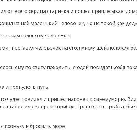
ил от всего сердца старичка и пошёл,приплясывая, дом
очил из неё маленький человечек, но не такой,как дед
неньким голоском человечек.
 Ивмиг поставил человечек на стол миску щей,положил б
лось ему по свету походить, людей повидать,себя показ
а и тронулся в путь.
го чудес повидал и пришёл наконец к синемуморю. Ви
 её выбросило вовремя прибоя. Трепыхается рыбка, бьёт
отихоньку и бросил в море.