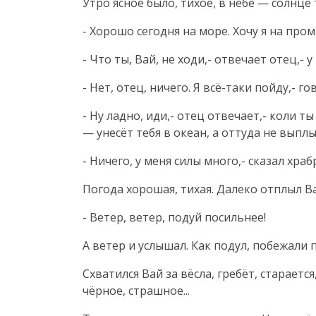
Утро ясное было, тихое, в небе — солнце
- Хорошо сегодня на море. Хочу я на пром
- Что ты, Вай, не ходи,- отвечает отец,-
- Нет, отец, ничего. Я всё-таки пойду,- го
- Ну ладно, иди,- отец отвечает,- коли т
— унесёт тебя в океан, а оттуда не выпл
- Ничего, у меня силы много,- сказал храб
Погода хорошая, тихая. Далеко отплыл В
- Ветер, ветер, подуй посильнее!
А ветер и услышал. Как подул, побежали
Схватился Вай за вёсла, гребёт, стараетс
чёрное, страшное...