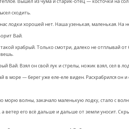
 тёплое. Вышел из чума и
старик-отец
— косточки на сол
ысел сходить.
 у нас лодки хорошей нет. Наша узенькая, маленькая. На 
ворит Вай.
ы такой храбрый. Только смотри, далеко не отплывай от 
ывешь.
рый Вай. Взял он свой лук и стрелы, ножик взял, сел в л
ай в море — берег уже
еле-еле
виден. Расхрабрился он и 
 по морю волны, закачало маленькую лодку, стало с вол
я, а ветер его всё дальше и дальше от земли уносит. Скр