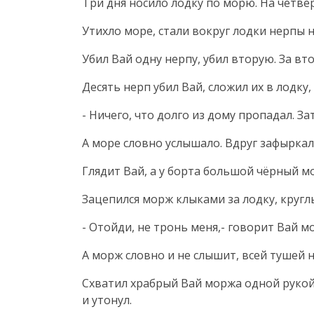
Три дня носило лодку по морю. На четвёр
Утихло море, стали вокруг лодки нерпы 
Убил Вай одну нерпу, убил вторую. За в
Десять нерп убил Вай, сложил их в лодку, 
- Ничего, что долго из дому пропадал. З
А море словно услышало. Вдруг зафырка
Глядит Вай, а у борта большой чёрный мо
Зацепился морж клыками за лодку, кругл
- Отойди, не тронь меня,- говорит Вай м
А морж словно и не слышит, всей тушей н
Схватил храбрый Вай моржа одной рукой 
и утонул.