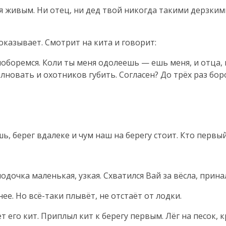
бя живым. Ни отец, ни дед твой никогда такими дерзким
оказывает. Смотрит на кита и говорит:
поборемся. Коли ты меня одолеешь — ешь меня, и отца, и
овать и охотников губить. Согласен? До трёх раз боро
шь, берег вдалеке и чум наш на берегу стоит. Кто первый
одочка маленькая, узкая. Схватился Вай за вёсла, прина
ее. Но всё-таки плывёт, не отстаёт от лодки.
т его кит. Приплыл кит к берегу первым. Лёг на песок, к