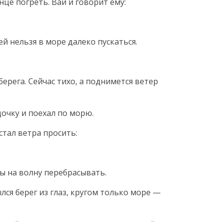
нце погреть. Вай и говорит ему:
ней нельзя в море далеко пускаться.
берега. Сейчас тихо, а поднимется ветер
одочку и поехал по морю.
стал ветра просить:
ны на волну перебрасывать.
ылся берег из глаз, кругом только море —