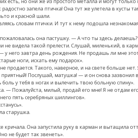
их есть, но они же из простого металла и могут только 
к радостно запела птичка! Она тут же улетела в кусты та
льто и красной шали.
вляясь словам птички. И тут к нему подошла незнакомая
пожаловалась она пастушку. — А что ты здесь делаешь?
ни не видела такой прелести. Слушай, миленький, в кар
 у него завтра день рождения. Не продашь ли мне это
тарые ноги, искать ему подарок».
 не продается. Такого, наверное, и на свете больше нет
ук приятный! Послушай, матушка! — и он снова зазвонил 
ь боль у тебя в ногах и вылечить твою больную спину».
 — Пожалуйста, милый, продай его мне! Я не отдам его в
 него пять серебряных шиллингов».
сстанусь».
ла старушка.
же кричала. Она запустила руку в карман и вытащила о
но не будет так звенеть».