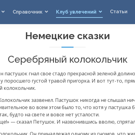
Статьи
Справочник
Клуб увлечений
Немецкие сказки
Серебряный колокольчик
н пастушок гнал свое стадо прекрасной зеленой долиной
 у поросшего густой травой пригорка. И вот
тут-то
, пр
й колокольчик.
 Колокольчик зазвенел. Пастушок никогда не слышал ни
вительное во всем этом было то, что хотя у пастушка б
ак, будто на свете и вовсе нет усталости.
е!» — сказал Петушок. И назвонившись вволю, спрятал 
 колокольчик. Он принадлежал одному из гномов, что жи