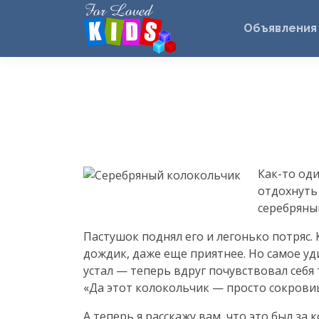
Объявления
Как-то
оди
отдохнуть
серебряны
Пастушок поднял его и легонько потряс.
дождик, даже еще приятнее. Но самое уди
устал — теперь вдруг почувствовал себя т
«Да этот колокольчик — просто сокровищ
А теперь я расскажу вам, что это был за