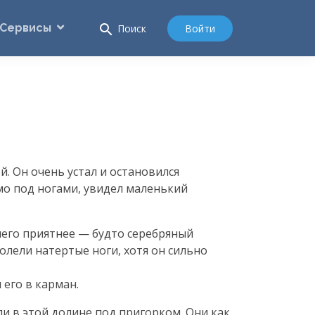
Сервисы
search
Войти
Поиск
. Он очень устал и остановился
ямо под ногами, увидел маленький
чего приятнее — будто серебряный
олели натертые ноги, хотя он сильно
его в карман.
ли в этой долине под пригорком. Они как