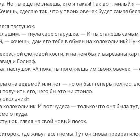
ка. Но ты еще не знаешь, кто я такая! Так вот, милый я
чешь, сделаю так, что у твоих овечек будет самая белая
ался пастушок.
ольшим, — гнула свое старушка. — И ты станешь самым 
й, — хочешь, дам его тебе в обмен на колокольчик?
Ну-
прекрасной слоновой кости, и на нем были вырезаны кар
Давид и Голиаф.
ал пастушок. «А пока ты погоняешь им своих овечек, — 
ла она ведьмой или нет — но он был теперь полностью 
получить его, чего бы это ни стоило.
олокольчик!»
 колокольчик. И вот чудеса — только что она была тут,
омо откуда.
стушок, глядя на свой новый посох.
ригорок, где живут все гномы. Тут он снова превратилс