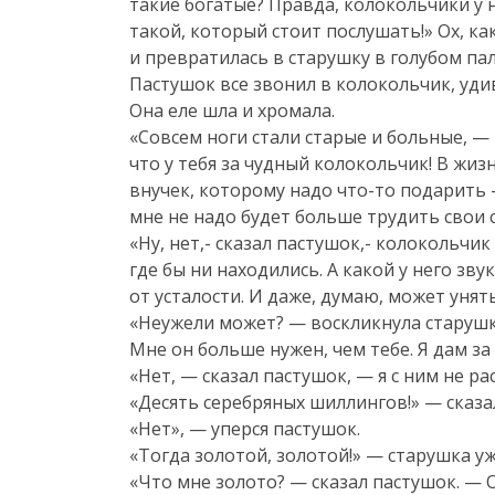
такие богатые? Правда, колокольчики у н
такой, который стоит послушать!» Ох, ка
и превратилась в старушку в голубом па
Пастушок все звонил в колокольчик, уди
Она еле шла и хромала.
«Совсем ноги стали старые и больные, — 
что у тебя за чудный колокольчик! В жиз
внучек, которому надо
что-то
подарить —
мне не надо будет больше трудить свои с
«Ну, нет,- сказал пастушок,- колокольчик
где бы ни находились. А какой у него зв
от усталости. И даже, думаю, может унят
«Неужели может? — воскликнула старушка.
Мне он больше нужен, чем тебе. Я дам за
«Нет, — сказал пастушок, — я с ним не ра
«Десять серебряных шиллингов!» — сказа
«Нет», — уперся пастушок.
«Тогда золотой, золотой!» — старушка у
«Что мне золото? — сказал пастушок. — О