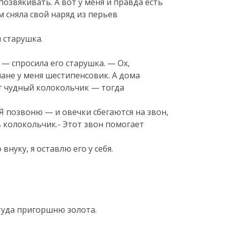
позвякивать. А вот у меня и правда есть
м сняла свой наряд из перьев
 старушка.
 — спросила его старушка. — Ох,
мане у меня шестипенсовик. А дома
т чудный колокольчик — тогда
. Я позвоню — и овечки сбегаются на звон,
в колокольчик.- Этот звон помогает
нуку, я оставлю его у себя.
ттуда пригоршню золота.