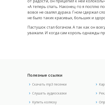
от радости, он прицепил к ней колокольч
«А теперь спать.
Наконец-то
я посплю
по
вовсе не свалял дурака. Гном сдержал сло
не было таких красивых, больших и здор
Пастушок стал богачом. А так как он все
уважали. И когда сам король однажды про
Полезные ссылки
Скачать mp3 песенки
Кар
Слушать аудиосказки
Рек
Купить коляску
Опр