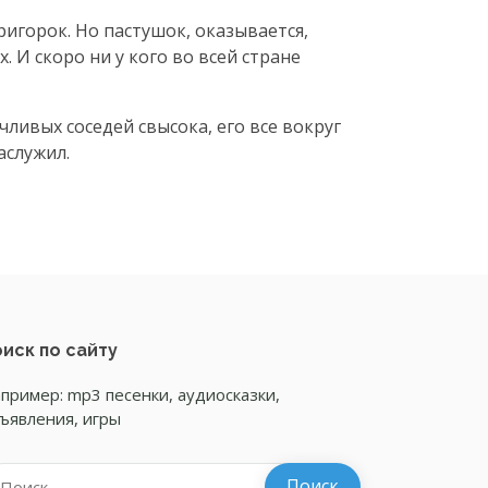
пригорок. Но пастушок, оказывается,
. И скоро ни у кого во всей стране
чливых соседей свысока, его все вокруг
аслужил.
иск по сайту
пример: mp3 песенки, аудиосказки,
ъявления, игры