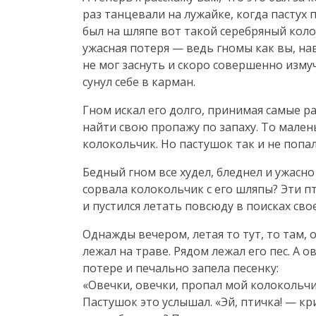
раз танцевали на лужайке, когда пастух 
был на шляпе вот такой серебряный колок
ужасная потеря — ведь гномы как вы, на
не мог заснуть и скоро совершенно изму
сунул себе в карман.
Гном искал его долго, принимая самые р
найти свою пропажу по запаху. То мален
колокольчик. Но пастушок так и не попал
Бедный гном все худел, бледнел и ужасно
сорвала колокольчик с его шляпы? Эти п
и пустился летать повсюду в поисках свое
Однажды вечером, летая то тут, то там, о
лежал на траве. Рядом лежал его пес. А 
потере и печально запела песенку:
«Овечки, овечки, пропал мой колокольчик
Пастушок это услышал. «Эй, птичка! — кр