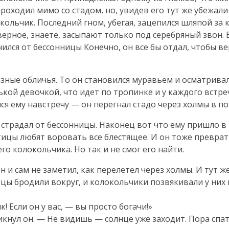
проходил мимо со стадом, но, увидев его тут же убежали
ольчик. Последний гном, убегая, зацепился шляпой за к
верное, знаете, засыпают только под серебряный звон. 
чился от бессонницы Конечно, он все бы отдал, чтобы 
азные обличья. То он становился муравьем и осматрива
ькой девочкой, что идет по тропинке и у каждого встре
ся ему навстречу — он перегнал стадо через холмы в п
 страдал от бессонницы. Наконец вот что ему пришло в г
тицы любят воровать все блестящее. И он тоже превра
го колокольчика. Но так и не смог его найти.
н и сам не заметил, как перелетел через холмы. И тут ж
овцы бродили вокруг, и колокольчики позвякивали у них 
! Если он у вас, — вы просто богачи!»
икнул он. — Не видишь — солнце уже заходит. Пора спать