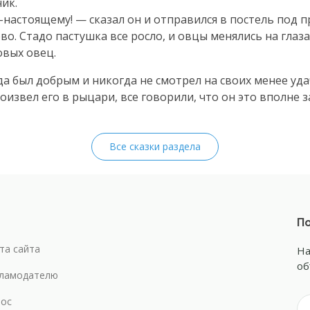
ик.
-настоящему
! — сказал он и отправился в постель под 
во. Стадо пастушка все росло, и овцы менялись на глазах
овых овец.
гда был добрым и никогда не смотрел на своих менее уда
извел его в рыцари, все говорили, что он это вполне з
Все сказки раздела
По
та сайта
На
об
ламодателю
ос