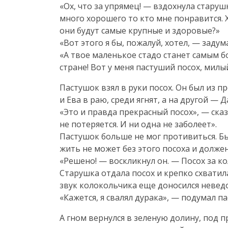
«Ох, что за упрямец! — вздохнула старуш
много хорошего то кто мне понравится. Хо
они будут самые крупные и здоровые?»
«Вот этого я бы, пожалуй, хотел, — задум
«А твое маленькое стадо станет самым б
стране! Вот у меня пастуший посох, милы
Пастушок взял в руки посох. Он был из 
и Ева в раю, среди ягнят, а на другой — 
«Это и правда прекрасный посох», — сказ
не потеряется. И ни одна не заболеет».
Пастушок больше не мог противиться. Бы
жить не может без этого посоха и должен 
«Решено! — воскликнул он. — Посох за к
Старушка отдала посох и крепко схватила
звук колокольчика еще доносился невед
«Кажется, я свалял дурака», — подумал па
А гном вернулся в зеленую долину, под п