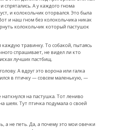
 и спрятались. А у каждого гнома
уст, и колокольчик оторвался. Это была
Вот и наш гном без колокольчика никак
вернуть колокольчик который пастушок
л каждую травинку. То собакой, пытаясь
чного спрашивает, не видел ли кто
оисках лучших пастбищ.
олову. А вдруг это ворона или галка
тился в птичку — совсем маленькую, —
е наткнулся на пастушка. Тот лениво
на шеях. Тут птичка подумала о своей
, а не петь. Да, а почему это мои овечки