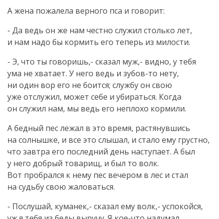
А жена пожалела верного пса и говорит:
- Да ведь он же нам честно служил столько лет,
и нам надо бы кормить его теперь из милости.
- Э, что ты говоришь,- сказал муж,- видно, у тебя
ума не хватает. У него ведь и
зубов-то
нету,
ни один вор его не боится; службу он свою
уже отслужил, может себе и убираться. Когда
он служил нам, мы ведь его неплохо кормили.
А бедный пес лежал в это время, растянувшись
на солнышке, и все это слышал, и стало ему грустно,
что завтра его последний день наступает. А был
у него добрый товарищ, и был то волк.
Вот пробрался к нему пес вечером в лес и стал
на судьбу свою жаловаться.
- Послушай, куманек,- сказал ему волк,- успокойся,
уж я тебя из беды выручу. Я
кое-что
надумал.