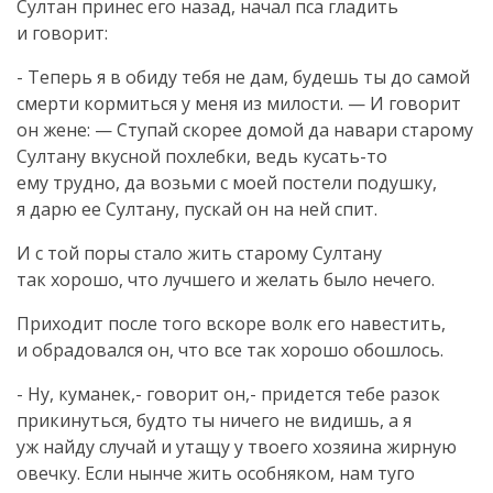
Султан принес его назад, начал пса гладить
и говорит:
- Теперь я в обиду тебя не дам, будешь ты до самой
смерти кормиться у меня из милости. — И говорит
он жене: — Ступай скорее домой да навари старому
Султану вкусной похлебки, ведь
кусать-то
ему трудно, да возьми с моей постели подушку,
я дарю ее Султану, пускай он на ней спит.
И с той поры стало жить старому Султану
так хорошо, что лучшего и желать было нечего.
Приходит после того вскоре волк его навестить,
и обрадовался он, что все так хорошо обошлось.
- Ну, куманек,- говорит он,- придется тебе разок
прикинуться, будто ты ничего не видишь, а я
уж найду случай и утащу у твоего хозяина жирную
овечку. Если нынче жить особняком, нам туго