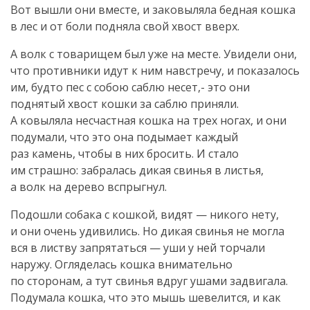
Вот вышли они вместе, и заковыляла бедная кошка
в лес и от боли подняла свой хвост вверх.
А волк с товарищем был уже на месте. Увидели они,
что противники идут к ним навстречу, и показалось
им, будто пес с собою саблю несет,- это они
поднятый хвост кошки за саблю приняли.
А ковыляла несчастная кошка на трех ногах, и они
подумали, что это она подымает каждый
раз камень, чтобы в них бросить. И стало
им страшно: забралась дикая свинья в листья,
а волк на дерево вспрыгнул.
Подошли собака с кошкой, видят — никого нету,
и они очень удивились. Но дикая свинья не могла
вся в листву запрятаться — уши у ней торчали
наружу. Огляделась кошка внимательно
по сторонам, а тут свинья вдруг ушами задвигала.
Подумала кошка, что это мышь шевелится, и как