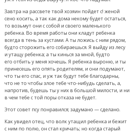
Завтра на рассвете твой хозяин пойдет с! женой
сено косить, а так как дома некому будет остаться,
то возьмут они с собой и своего маленького
ребенка. Во время работы они кладут ребенка
всегда в тень за кустами. А ты ложись с ним рядом,
будто сторожить его собираешься. Я выйду из лесу
и утащу ребенка; а ты кинься за мной, будто
его отбить у меня хочешь. Я ребенка выроню, и ты
принесешь его опять родителям, и они подумают,
что ты его спас, и уж так будут тебе благодарны,
что не то чтобы злое тебе
что-нибудь
сделать, а,
напротив, будешь ты у них в большой милости, и ни
в чем тебе с той поры отказа не будет.
Этот совет псу понравился; задумано — сделано.
Как увидел отец, что волк утащил ребенка и бежит
с ним по полю, он стал кричать; но когда старый