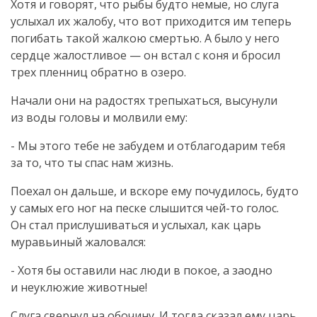
Хотя и говорят, что рыбы будто немые, но слуга
услыхал их жалобу, что вот приходится им теперь
погибать такой жалкою смертью. А было у него
сердце жалостливое — он встал с коня и бросил
трех пленниц обратно в озеро.
Начали они на радостях трепыхаться, высунули
из воды головы и молвили ему:
- Мы этого тебе не забудем и отблагодарим тебя
за то, что ты спас нам жизнь.
Поехал он дальше, и вскоре ему почудилось, будто
у самых его ног на песке слышится
чей-то
голос.
Он стал прислушиваться и услыхал, как царь
муравьиный жаловался:
- Хотя бы оставили нас люди в покое, а заодно
и неуклюжие животные!
Слуга свернул на обочину. И тогда сказал ему царь