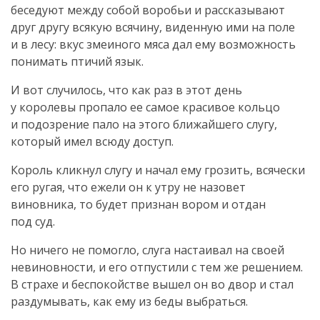
беседуют между собой воробьи и рассказывают
друг другу всякую всячину, виденную ими на поле
и в лесу: вкус змеиного мяса дал ему возможность
понимать птичий язык.
И вот случилось, что как раз в этот день
у королевы пропало ее самое красивое кольцо
и подозрение пало на этого ближайшего слугу,
который имел всюду доступ.
Король кликнул слугу и начал ему грозить, всячески
его ругая, что ежели он к утру не назовет
виновника, то будет признан вором и отдан
под суд.
Но ничего не помогло, слуга настаивал на своей
невиновности, и его отпустили с тем же решением.
В страхе и беспокойстве вышел он во двор и стал
раздумывать, как ему из беды выбраться.