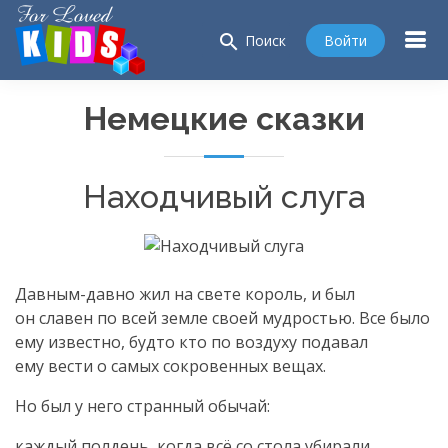
search
Войти
Поиск
Немецкие сказки
Находчивый слуга
Давным-давно
жил на свете король, и был
он славен по всей земле своей мудростью. Все было
ему известно, будто кто по воздуху подавал
ему вести о самых сокровенных вещах.
Но был у него странный обычай:
каждый полдень, когда всё со стола убирали