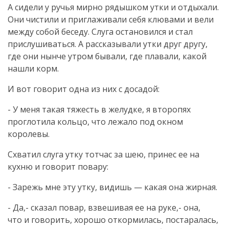
А сидели у ручья мирно рядышком утки и отдыхали.
Они чистили и приглаживали себя клювами и вели
между собой беседу. Слуга остановился и стал
прислушиваться. А рассказывали утки друг другу,
где они нынче утром бывали, где плавали, какой
нашли корм.
И вот говорит одна из них с досадой:
- У меня такая тяжесть в желудке, я второпях
проглотила кольцо, что лежало под окном
королевы.
Схватил слуга утку тотчас за шею, принес ее на
кухню и говорит повару:
- Зарежь мне эту утку, видишь — какая она жирная.
- Да,- сказал повар, взвешивая ее на руке,- она,
что и говорить, хорошо откормилась, постаралась,