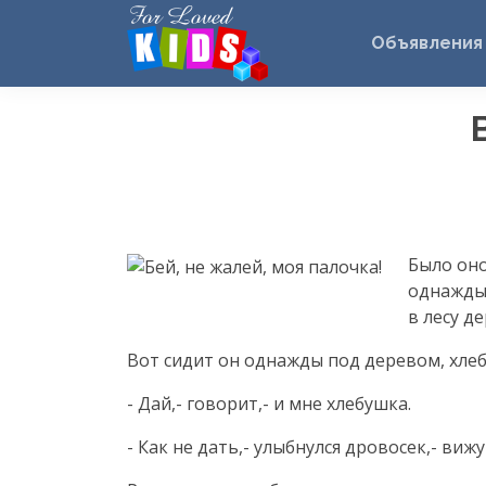
Объявления
Было оно
однаждыб
в лесу д
Вот сидит он однажды под деревом, хлеб 
- Дай,- говорит,- и мне хлебушка.
- Как не дать,- улыбнулся дровосек,- вижу