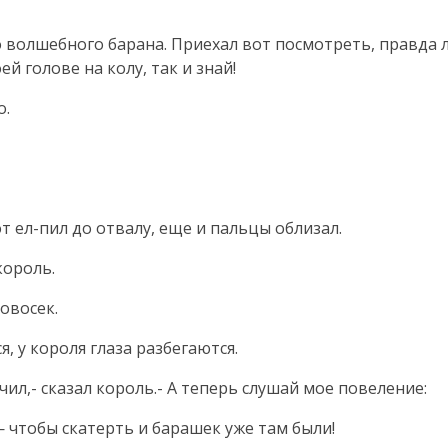
о волшебного барана. Приехал вот посмотреть, правда л
й голове на колу, так и знай!
о.
т ел-пил до отвалу, еще и пальцы облизал.
король.
ровосек.
, у короля глаза разбегаются.
чил,- сказал король.- А теперь слушай мое повеление:
— чтобы скатерть и барашек уже там были!