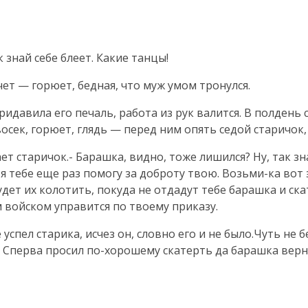
 знай себе блеет. Какие танцы!
ет — горюет, бедная, что муж умом тронулся.
ридавила его печаль, работа из рук валится. В полдень 
восек, горюет, глядь — перед ним опять седой старичок, 
т старичок.- Барашка, видно, тоже лишился? Ну, так зн
я тебе еще раз помогу за доброту твою. Возьми-ка вот э
удет их колотить, покуда не отдадут тебе барашка и ска
ым войском управится по твоему приказу.
спел старика, исчез он, словно его и не было.Чуть не б
. Сперва просил по-хорошему скатерть да барашка вернут