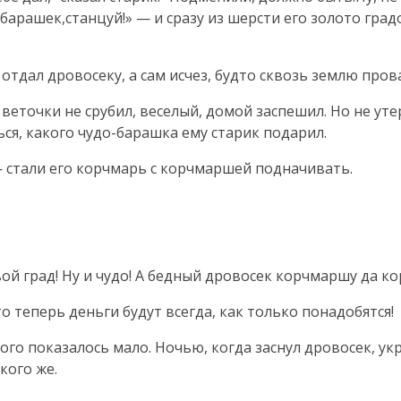
барашек,станцуй!» — и сразу из шерсти его золото градо
отдал дровосеку, а сам исчез, будто сквозь землю пров
веточки не срубил, веселый, домой заспешил. Но не уте
ся, какого чудо-барашка ему старик подарил.
 — стали его корчмарь с корчмаршей подначивать.
ой град! Ну и чудо! А бедный дровосек корчмаршу да к
то теперь деньги будут всегда, как только понадобятся!
го показалось мало. Ночью, когда заснул дровосек, укр
кого же.