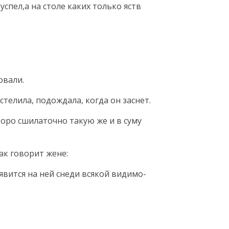
успел,а на столе каких только яств
овали.
телила, подождала, когда он заснет.
коро сшилаточно такую же и в суму
ак говорит жене:
оявится на ней снеди всякой видимо-