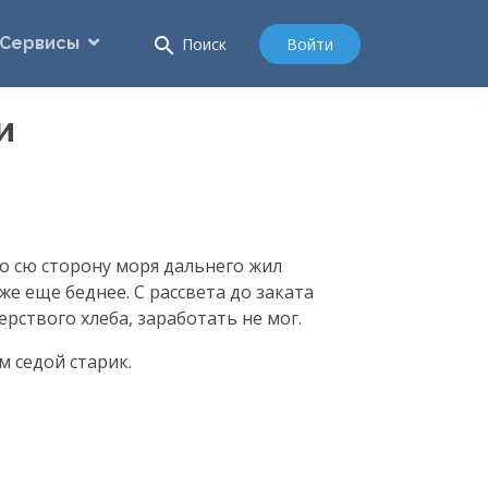
Сервисы
search
Войти
Поиск
и
о сю сторону моря дальнего жил
е еще беднее. С рассвета до заката
ерствого хлеба, заработать не мог.
м седой старик.