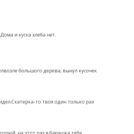
.Дома и куска хлеба нет.
селвозле большого дерева, вынул кусочек
бидел.Скатерка-то твоя один только раз
 горюй, на этот раз я барашка тебе