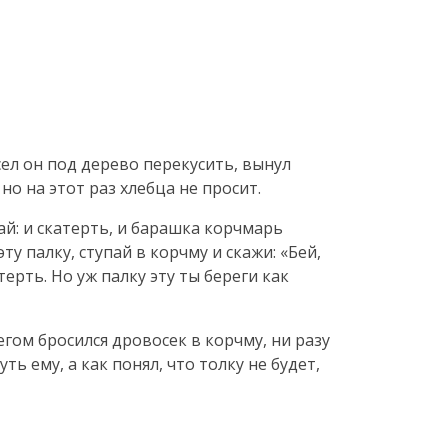
сел он под дерево перекусить, вынул
но на этот раз хлебца не просит.
ай: и скатерть, и барашка корчмарь
ту палку, ступай в корчму и скажи: «Бей,
терть. Но уж палку эту ты береги как
егом бросился дровосек в корчму, ни разу
ь ему, а как понял, что толку не будет,