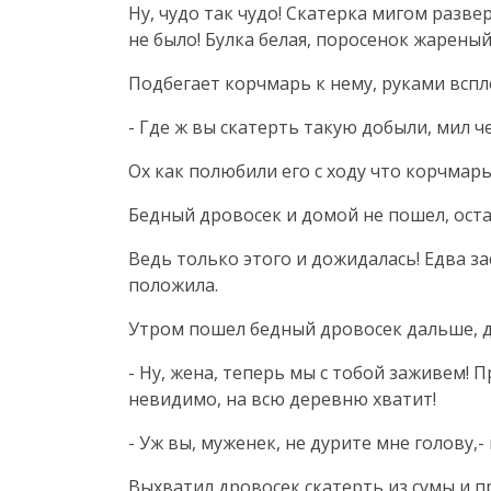
Ну, чудо так чудо! Скатерка мигом разве
не было! Булка белая, поросенок жарены
Подбегает корчмарь к нему, руками вспл
- Где ж вы скатерть такую добыли, мил ч
Ох как полюбили его с ходу что корчмарь
Бедный дровосек и домой не пошел, оста
Ведь только этого и дожидалась! Едва за
положила.
Утром пошел бедный дровосек дальше, до
- Ну, жена, теперь мы с тобой заживем! П
невидимо, на всю деревню хватит!
- Уж вы, муженек, не дурите мне голову,
Выхватил дровосек скатерть из сумы и п