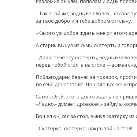
Разломил он хлеб пополам и одну полови
- Так знай же, бедный человек,- сказал 
за твое добро и я тебе добром отплачу.
«Какого уж добра ждать мне от этого дре
А старик вынул из сумы скатерть и говор
- Дарю тебе эту скатерть, бедный человек
перед тобой стол, а на столе —всякая сн
Поблагодарил бедняк за подарок, простил
по себе денег стоит. Но надо все же испр
Само собой, этого долго ждать не пришло
«Ладно,- думает дровосек,- зайду в корч
Вошел он, сел за стол, вынул скатерку из
- Скатерка, скатерка, накрывай на стол!