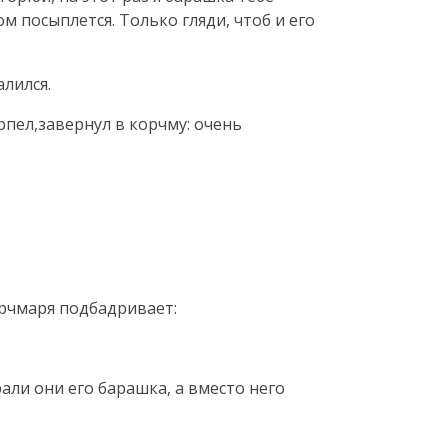
м посыплется. Только гляди, чтоб и его
алился.
рпел,завернул в корчму: очень
орчмаря подбадривает:
али они его барашка, а вместо него