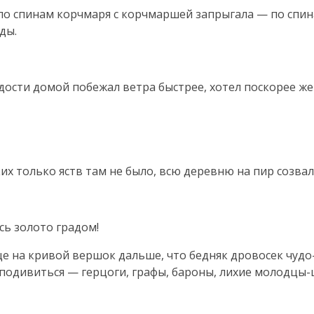
, по спинам корчмаря с корчмаршей запрыгала — по спин
ды.
адости домой побежал ветра быстрее, хотел поскорее же
ких только яств там не было, всю деревню на пир созвал
сь золото градом!
еще на кривой вершок дальше, что бедняк дровосек чуд
 подивиться — герцоги, графы, бароны, лихие молодцы-