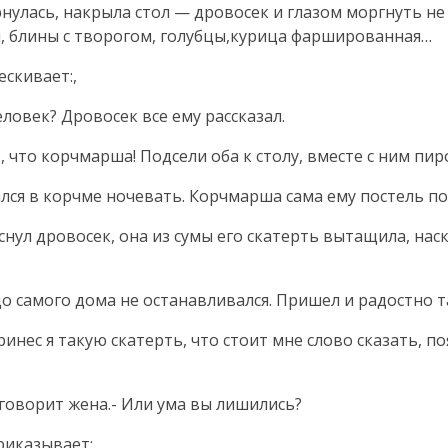
рнулась, накрыла стол — дровосек и глазом моргнуть не 
й, блины с творогом, голубцы,курица фаршированная…
ескивает:,
еловек? Дровосек все ему рассказал.
, что корчмарша! Подсели оба к столу, вместе с ним пир
лся в корчме ночевать. Корчмарша сама ему постель пос
снул дровосек, она из сумы его скатерть вытащила, нас
 самого дома не останавливался. Пришел и радостно т
ринес я такую скатерть, что стоит мне слово сказать, п
- говорит жена.- Или ума вы лишились?
риказывает: