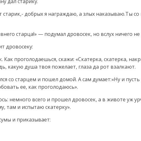
ну дал старику.
тут старик,- добрых я награждаю, а злых наказываю.Ты с
внего старца!» — подумал дровосек, но вслух ничего не 
ит дровосеку:
. Как проголодаешься, скажи: «Скатерка, скатерка, накр
едь, какую душа твоя пожелает, глаза да рот взалкают.
ся со старцем и пошел домой. А сам думает:«Ну и пусть 
обовать ее, как проголодаюсь».
сь: немного всего и прошел дровосек, а в животе уж урч
му, там и испытаю скатерку».
 сумы и приказывает: