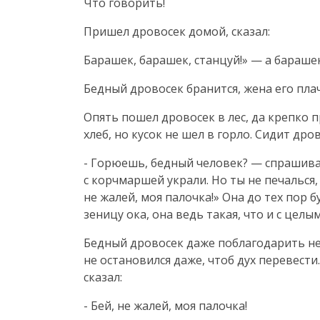
Что говорить!
Пришел дровосек домой, сказал:
Барашек, барашек, станцуй!» — а барашек
Бедный дровосек бранится, жена его плач
Опять пошел дровосек в лес, да крепко п
хлеб, но кусок не шел в горло. Сидит дро
- Горюешь, бедный человек? — спрашивае
с корчмаршей украли. Но ты не печалься, 
не жалей, моя палочка!» Она до тех пор б
зеницу ока, она ведь такая, что и с цел
Бедный дровосек даже поблагодарить не у
не остановился даже, чтоб дух перевести
сказал:
- Бей, не жалей, моя палочка!