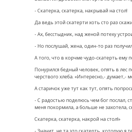
- Скатерка, скатерка, накрывай на стол!
Да ведь этой скатерти хоть сто раз скажи
- Ах, бесстыдник, над женой потеху устро
- Но послушай, жена, один-то раз получи
А того, что в корчме чудо-скатерть ему п
Понурился бедный человек, опять в лес п
черствого хлеба. «Интересно,- думает,- 
А старичок уже тут как тут, опять попрос
- С радостью поделюсь чем бог послал, с
меня покормила, а больше не захотела, с
Скатерка, скатерка, накрой на стол!»
- Значит, не та это скатерть, которую я 