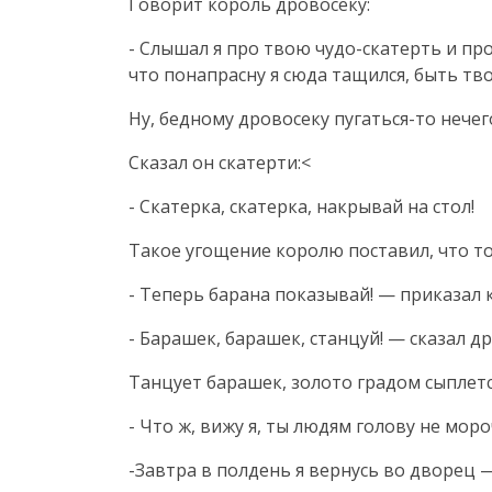
Говорит король дровосеку:
- Слышал я про твою чудо-скатерть и пр
что понапрасну я сюда тащился, быть твое
Ну, бедному дровосеку пугаться-то нечег
Сказал он скатерти:<
- Скатерка, скатерка, накрывай на стол!
Такое угощение королю поставил, что то
- Теперь барана показывай! — приказал 
- Барашек, барашек, станцуй! — сказал д
Танцует барашек, золото градом сыплется
- Что ж, вижу я, ты людям голову не моро
-Завтра в полдень я вернусь во дворец 