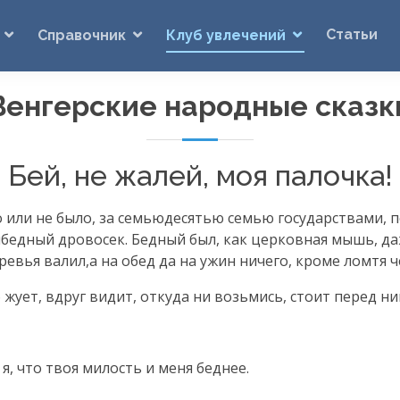
Статьи
Справочник
Клуб увлечений
Венгерские народные сказк
Бей, не жалей, моя палочка!
 или не было, за семьюдесятью семью государствами, п
едный дровосек. Бедный был, как церковная мышь, даж
еревья валил,а на обед да на ужин ничего, кроме ломтя ч
жует, вдруг видит, откуда ни возьмись, стоит перед ни
 я, что твоя милость и меня беднее.