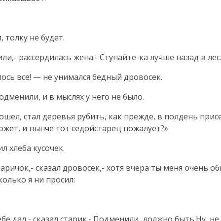
, толку не будет.
или,- рассердилась жена.- Ступайте-ка лучше назад в лес
лось все! — не унимался бедный дровосек.
одменили, и в мыслях у него не было.
ошел, стал деревья рубить, как прежде, в полдень при
может, и нынче тот седойстарец пожалует?»
ил хлеба кусочек.
таричок,- сказал дровосек,- хотя вчера ты меня очень о
колько я ни просил:
тебе дал,- сказал старик.- Подменили, должно быть.Ну, не