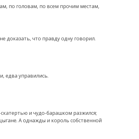
ам, по головам, по всем прочим местам,
не доказать, что правду одну говорил.
и, едва управились.
о-скатертью и чудо-барашком разжился;
цыгане. А однажды и король собственной