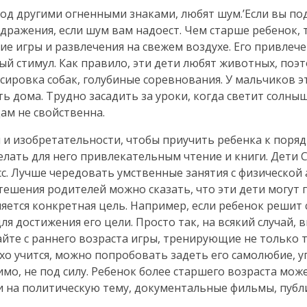
д другими огненными знаками, любят шум.’Если вы под
дражения, если шум вам надоест. Чем старше ребенок, 
ие игры и развлечения на свежем воздухе. Его привлече
ый стимул. Как правило, эти дети любят животных, поэ
ссировка собак, голубиные соревнования. У мальчиков э
ть дома. Трудно засадить за уроки, когда светит солны
цам не свойственна.
 и изобретательности, чтобы приучить ребенка к поряд
елать для него привлекательным чтение и книги. Дети 
с. Лучше чередовать умственные занятия с физической
утешения родителей можно сказать, что эти дети могут
ляется конкретная цель. Например, если ребенок решит 
я достижения его цели. Просто так, на всякий случай, в
йте с раннего возраста игры, тренирующие не только т
охо учится, можно попробовать задеть его самолюбие, у
димо, не под силу. Ребенок более старшего возраста мож
ги на политическую тему, документальные фильмы, публ