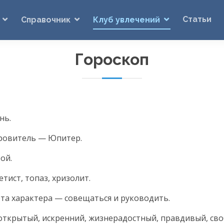
Статьи
Справочник
Клуб увлечений
Гороскоп
нь.
ровитель — Юпитер.
ой.
тист, топаз, хризолит.
та характера — совещаться и руководить.
открытый, искренний, жизнерадостный, правдивый, с