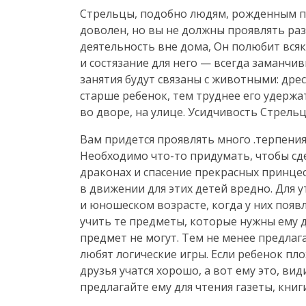
Стрельцы, подобно людям, рожденным по
доволен, но вы не должны проявлять раз
деятельность вне дома, Он полюбит всяк
и состязание для него — всегда заманчив
занятия будут связаны с животными: дре
старше ребенок, тем труднее его удержа
во дворе, на улице. Усидчивость Стрель
Вам придется проявлять много .терпения
Необходимо что-то придумать, чтобы сд
драконах и спасение прекрасных принцес
в движении для этих детей вредно. Для 
и юношеском возрасте, когда у них появ
учить те предметы, которые нужны ему дл
предмет не могут. Тем не менее предлага
любят логические игры. Если ребенок пл
друзья учатся хорошо, а вот ему это, ви
предлагайте ему для чтения газеты, кни