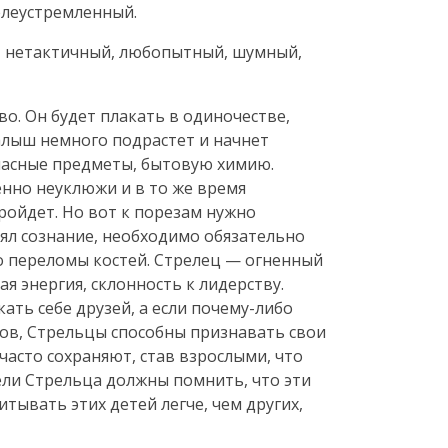
елеустремленный.
 нетактичный, любопытный, шумный,
о. Он будет плакать в одиночестве,
малыш немного подрастет и начнет
опасные предметы, бытовую химию.
енно неуклюжи и в то же время
пройдет. Но вот к порезам нужно
рял сознание, необходимо обязательно
го переломы костей. Стрелец — огненный
я энергия, склонность к лидерству.
ть себе друзей, а если почему-либо
нов, Стрельцы способны признавать свои
часто сохраняют, став взрослыми, что
ели Стрельца должны помнить, что эти
тывать этих детей легче, чем других,