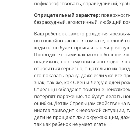
пофилософствовать, справедливый, хра
Отрицательный характер:
поверхностн
безрассудный, эгоистичный, любящий ко
Ваш ребенок с самого рождения чрезвыч
но спокойно заснет в комнате, полной го
ходить, он будет проявлять невероятную
Проводите с ними как можно больше вре
подвижны, поэтому они вечно ходят в шиш
относиться серьезно, тщательно их прод
его показать врачу, даже если уже все 
знак, так же, как Овен и Лев; у людей 
Стрельцы обладают поистине неиссякаем
потерпят поражение, то будут делать но
ошибки. Детям Стрельцам свойственна вр
иногда приводит к неловкой ситуации, т
дети не прощают лжи окружающим, даже е
так как ребенок не умеет лгать.