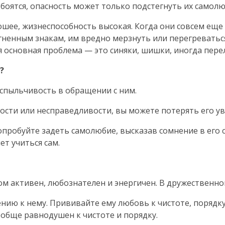
 боятся, опасность может только подстегнуть их самолю
ошее, жизнеспособность высокая. Когда они совсем еще
огненным знакам, им вредно мерзнуть или перегреваться
я основная проблема — это синяки, шишки, иногда пере
?
Вспыльчивость в обращении с ним.
ности или несправедливости, вы можете потерять его у
 попробуйте задеть самолюбие, высказав сомнение в его
ет учиться сам.
ом активен, любознателен и энергичен. В дружественн
нию к нему. Прививайте ему любовь к чистоте, порядк
ообще равнодушен к чистоте и порядку.