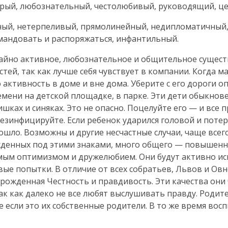
брый, любознательный, честолюбивый, руководящий, ц
ый, нетерпеливый, прямолинейный, недипломатичный,
мандовать и распоряжаться, инфантильный.
айно активное, любознательное и общительное существ
стей, так как лучше себя чувствует в компании. Когда 
 активность в доме и вне дома. Уберите с его дороги 
мени на детской площадке, в парке. Эти дети обыкнов
ках и синяках. Это не опасно. Поцелуйте его — и все 
езинфицируйте. Если ребенок ударился головой и поте
прошло. Возможны и другие несчастные случаи, чаще все
рожденных под этими знаками, много общего — повышенна
ым оптимизмом и дружелюбием. Они будут активно иска
вые попытки. В отличие от всех собратьев, Львов и Ов
ожденная Честность и правдивость. Эти качества они 
ак как далеко не все любят выслушивать правду. Родит
сли это их собственные родители. В то же время воспи