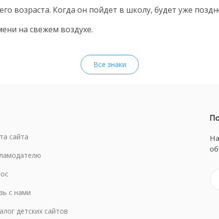
го возраста. Когда он пойдет в школу, будет уже поздн
ени на свежем воздухе.
Все знаки
По
та сайта
На
об
ламодателю
ос
зь с нами
алог детских сайтов