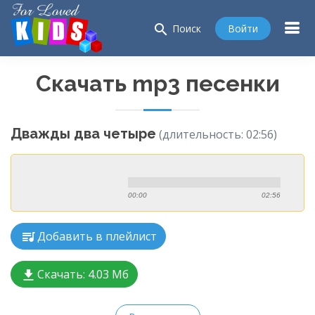
search
Войти
Поиск
Скачать mp3 песенки
Дважды два четыре
(длительность: 02:56)
00:00
02:56
Добавить в плейлист
Скачать:
4.03 Мб