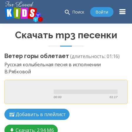
search
Войти
Поиск
Скачать mp3 песенки
Ветер горы облетает
(длительность: 01:16)
Русская колыбельная песня в исполнении
В.Рябковой
00:00
01:17
Добавить в плейлист
Скачать:
2.94 Мб