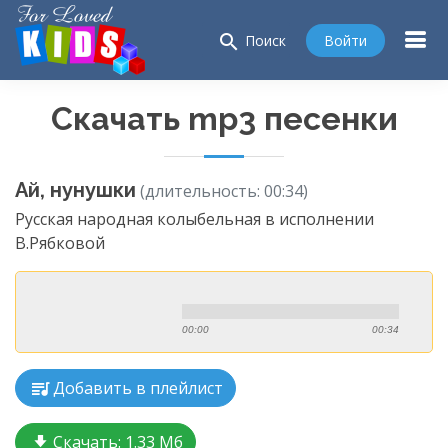
search
Войти
Поиск
Скачать mp3 песенки
Ай, нунушки
(длительность: 00:34)
Русская народная колыбельная в исполнении
В.Рябковой
00:00
00:34
Добавить в плейлист
Скачать:
1.33 Мб