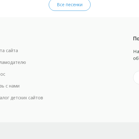
Все песенки
По
та сайта
На
об
ламодателю
ос
зь с нами
алог детских сайтов