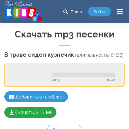
search
Войти
Поиск
Скачать mp3 песенки
В траве сидел кузнечик
(длительность: 01:32)
00:00
01:32
Добавить в плейлист
Скачать:
2.13 Мб