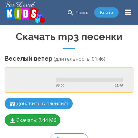
search
Войти
Поиск
Скачать mp3 песенки
Веселый ветер
(длительность: 01:46)
00:00
01:46
Добавить в плейлист
Скачать:
2.44 Мб