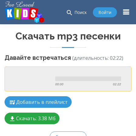
search
Войти
Поиск
Скачать mp3 песенки
Давайте встречаться
(длительность: 02:22)
00:00
02:22
Добавить в плейлист
Скачать:
3.38 Мб