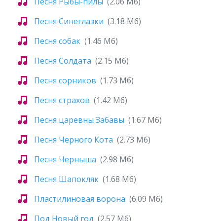
Песня Рыбы-пилы
(2.06 Мб)
Песня Синеглазки
(3.18 Мб)
Песня собак
(1.46 Мб)
Песня Солдата
(2.15 Мб)
Песня сорников
(1.73 Мб)
Песня страхов
(1.42 Мб)
Песня царевны Забавы
(1.67 Мб)
Песня Черного Кота
(2.73 Мб)
Песня Черныша
(2.98 Мб)
Песня Шапокляк
(1.68 Мб)
Пластилиновая ворона
(6.09 Мб)
Под Новый год
(2.57 Мб)