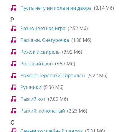
Пусть нету ни кола и ни двора
(3.14 Мб)
Р
Разноцветная игра
(2.52 Мб)
Раскажи, Снегурочка
(1.88 Мб)
Рожок и свирель
(3.92 Мб)
Розовый слон
(5.57 Мб)
Романс черепахи Тортиллы
(5.22 Мб)
Рушники
(5.36 Мб)
Рыжий кот
(7.89 Мб)
Рыжий, конопатый
(2.23 Мб)
С
Самый волшебный цветок
(5.31 Мб)