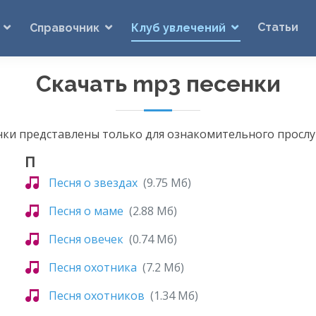
Статьи
Справочник
Клуб увлечений
Скачать mp3 песенки
нки представлены только для ознакомительного просл
П
Песня о звездах
(9.75 Мб)
Песня о маме
(2.88 Мб)
Песня овечек
(0.74 Мб)
Песня охотника
(7.2 Мб)
Песня охотников
(1.34 Мб)