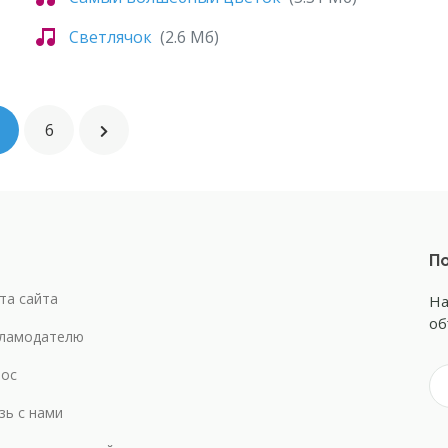
Светлячок
(2.6 Мб)
6
По
та сайта
На
об
ламодателю
ос
зь с нами