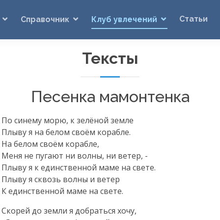
Статьи
Справочник
Клуб увлечений
Тексты
Песенка мамонтенка
По синему морю, к зелёной земле
Плыву я на белом своём корабле.
На белом своём корабле,
Меня не пугают ни волны, ни ветер, -
Плыву я к единственной маме на свете.
Плыву я сквозь волны и ветер
К единственной маме на свете.
Скорей до земли я добраться хочу,