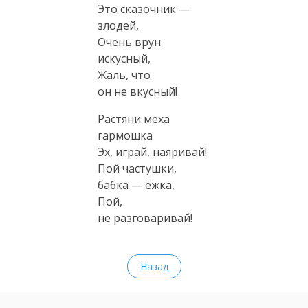
Это сказочник —
злодей,
Очень врун
искусный,
Жаль, что
он не вкусный!
Растяни меха
гармошка
Эх, играй, наяривай!
Пой частушки,
бабка — ёжка,
Пой,
не разговаривай!
Назад