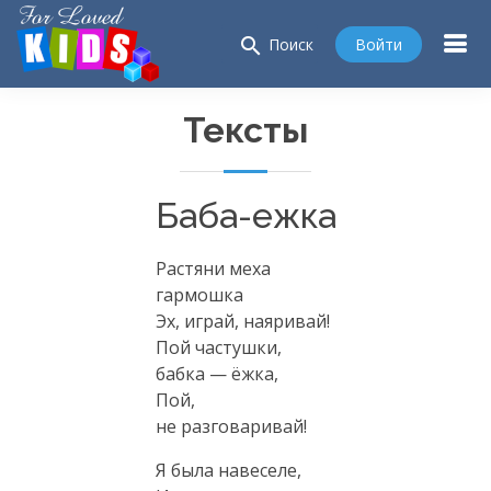
search
Войти
Поиск
Тексты
Баба-ежка
Растяни меха
гармошка
Эх, играй, наяривай!
Пой частушки,
бабка — ёжка,
Пой,
не разговаривай!
Я была навеселе,