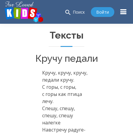
search
Войти
Поиск
Тексты
Кручу педали
Кручу, кручу, кручу,
педали кручу.
С горы, с горы,
с горы как птица
лечу.
Спешу, спешу,
спешу, спешу
налегке
Навстречу радуге-