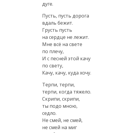
дуге.
Пусть, пусть дорога
вдаль бежит.
Грусть пусть
на сердце не лежит.
Мне всё на свете
по плечу,
И с песней этой качу
по свету,
Качу, качу, куда хочу.
Терпи, терпи,
терпи, когда тяжело.
Скрипи, скрипи,
ты подо мною,
седло.
Не смей, не смей,
не смей на миг