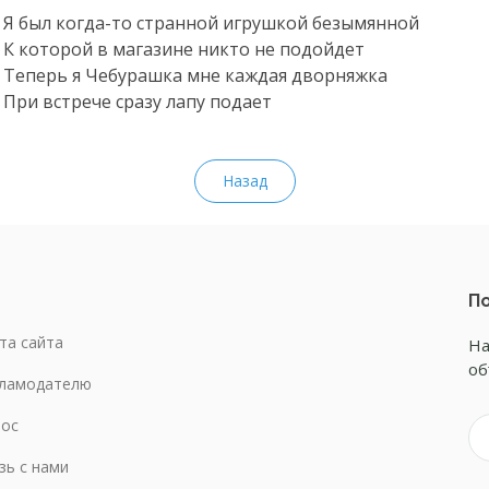
Я был когда-то странной игрушкой безымянной
К которой в магазине никто не подойдет
Теперь я Чебурашка мне каждая дворняжка
При встрече сразу лапу подает
Назад
По
та сайта
На
об
ламодателю
ос
зь с нами