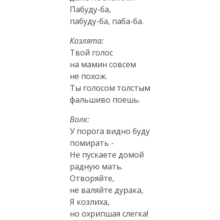
Пабуду-ба
,
пабуду-ба
,
паба-ба
.
Козлята:
Твой голос
на мамин совсем
не похож.
Ты голосом толстым
фальшиво поешь.
Волк:
У порога видно буду
помирать -
Не пускаете домой
радную мать.
Отворяйте,
не валяйте дурака,
Я козлиха,
но охрипшая слегка!