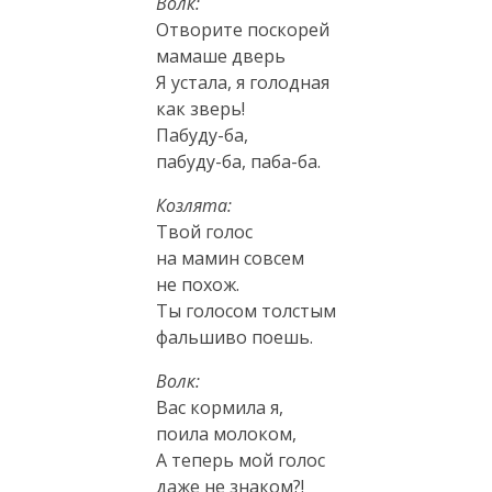
Волк:
Отворите поскорей
мамаше дверь
Я устала, я голодная
как зверь!
Пабуду-ба
,
пабуду-ба
,
паба-ба
.
Козлята:
Твой голос
на мамин совсем
не похож.
Ты голосом толстым
фальшиво поешь.
Волк:
Вас кормила я,
поила молоком,
А теперь мой голос
даже не знаком?!