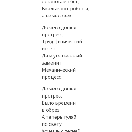
остановлен бег,
Вкалывают роботы,
а не человек.
До чего дошел
прогресс,
Труд физический
исчез,
Да и умственный
заменит
Механический
процесс.
До чего дошел
прогресс,
Было времени
в обрез,
А теперь гуляй
по свету,
Хочешь с песней,