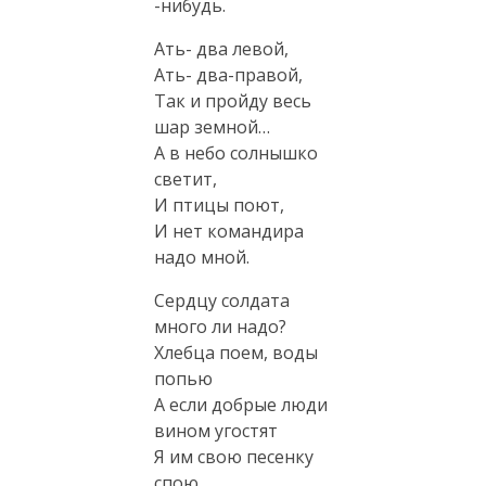
-нибудь.
Ать- два левой,
Ать-
два-правой
,
Так и пройду весь
шар земной…
А в небо солнышко
светит,
И птицы поют,
И нет командира
надо мной.
Сердцу солдата
много ли надо?
Хлебца поем, воды
попью
А если добрые люди
вином угостят
Я им свою песенку
спою.