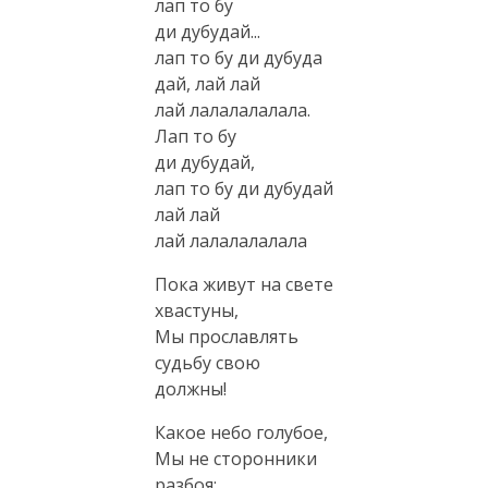
лап то бу
ди дубудай...
лап то бу ди дубуда
дай, лай лай
лай лалалалалала.
Лап то бу
ди дубудай,
лап то бу ди дубудай
лай лай
лай лалалалалала
Пока живут на свете
хвастуны,
Мы прославлять
судьбу свою
должны!
Какое небо голубое,
Мы не сторонники
разбоя: