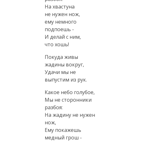
На хвастуна
не нужен нож,
ему немного
подпоешь -
И делай с ним,
что хошь!
Покуда живы
жадины вокруг,
Удачи мы не
выпустим из рук.
Какое небо голубое,
Мы не сторонники
разбоя:
На жадину не нужен
нож,
Ему покажешь
медный грош -