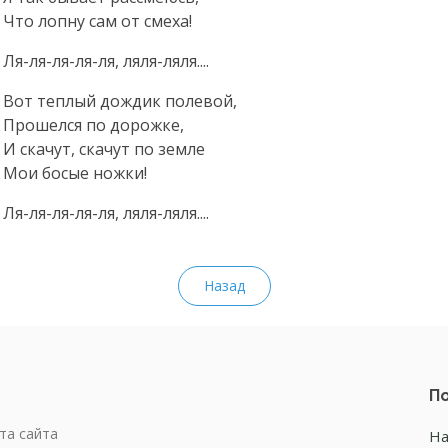
Что лопну сам от смеха!
Ля-ля-ля-ля-ля
,
ляля-ляля
....
Вот теплый дождик полевой,
Прошелся по дорожке,
И скачут, скачут по земле
Мои босые ножки!
Ля-ля-ля-ля-ля
,
ляля-ляля
....
Назад
По
та сайта
На