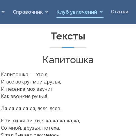
Статьи
Справочник
Клуб увлечений
Тексты
Капитошка
Капитошка — это я,
И все вокруг мои друзья,
И песенка моя звучит
Как звонкие ручьи!
Ля-ля-ля-ля-ля
,
ляля-ляля
....
Я
хи-хи-хи-хи-хи
, я
ха-ха-ха-ха-ха
,
Со мной, друзья, потеха,
Я так бывает рассмеюсь,