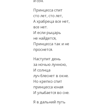
и сон.
Принцесса спит
сто лет, сто лет,
А храбреца все нет,
все нет.
И если рыцарь
не найдется,
Принцесса так и не
проснется.
Hаступит день
за ночью лунною,
И солнца
луч блеснет в окне.
Hо крепко спит
принцесса юная
И улыбается во сне.
Я в дальний путь