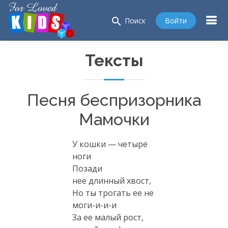
search
Войти
Поиск
Тексты
Песня беспризорника
Мамочки
У кошки — четыре
ноги
Позади
нее длинный хвост,
Но ты трогать ее не
моги-и-и-и
За ее малый рост,