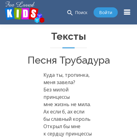
search
Войти
Поиск
Тексты
Песня Трубадура
Куда ты, тропинка,
меня завела?
Без милой
принцессы
мне жизнь не мила.
Ах если б, ах если
бы славный король
Открыл бы мне
к сердцу принцессы