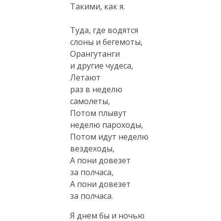
Такими, как я.
Туда, где водятся
слоны и бегемоты,
Орангутанги
и другие чудеса,
Летают
раз в неделю
самолеты,
Потом плывут
неделю пароходы,
Потом идут неделю
вездеходы,
А пони довезет
за полчаса,
А пони довезет
за полчаса.
Я днем бы и ночью