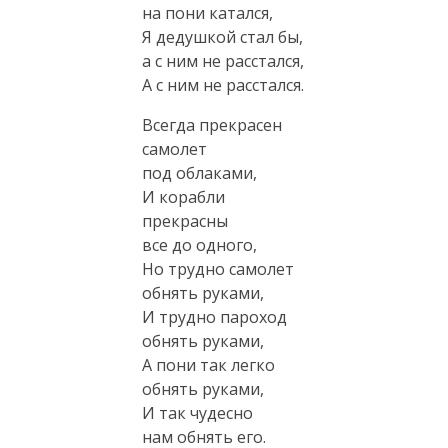
на пони катался,
Я дедушкой стал бы,
а с ним не расстался,
А с ним не расстался.
Всегда прекрасен
самолет
под облаками,
И корабли
прекрасны
все до одного,
Но трудно самолет
обнять руками,
И трудно пароход
обнять руками,
А пони так легко
обнять руками,
И так чудесно
нам обнять его.