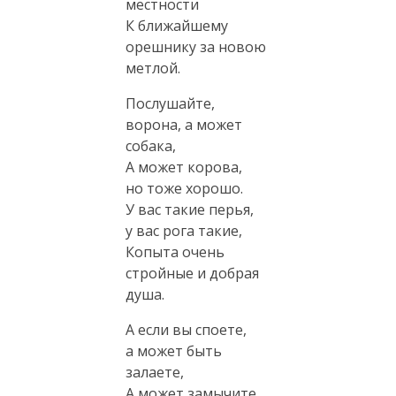
местности
К ближайшему
орешнику за новою
метлой.
Послушайте,
ворона, а может
собака,
А может корова,
но тоже хорошо.
У вас такие перья,
у вас рога такие,
Копыта очень
стройные и добрая
душа.
А если вы споете,
а может быть
залаете,
А может замычите