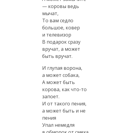
— коровы ведь
мычат,
То вам седло
большое, ковер
и телевизор
В подарок сразу
вручат, а может
быть вручат.
И глупая ворона,
а может собака,
А может быть
корова, как
что-то
запоет.
И от такого пения,
а может быть и не
пения
Упал немедля
в обморок от смеха