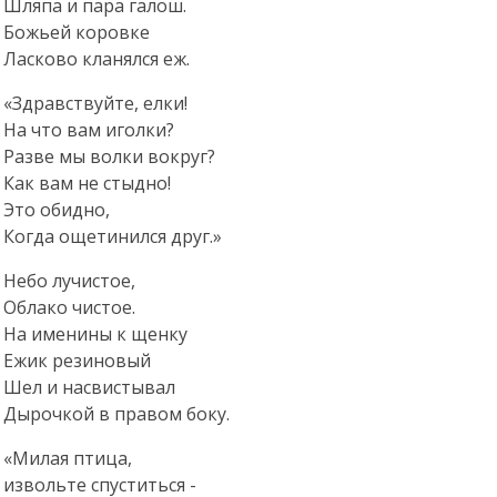
Шляпа и пара галош.
Божьей коровке
Ласково кланялся еж.
«Здравствуйте, елки!
На что вам иголки?
Разве мы волки вокруг?
Как вам не стыдно!
Это обидно,
Когда ощетинился друг.»
Небо лучистое,
Облако чистое.
На именины к щенку
Ежик резиновый
Шел и насвистывал
Дырочкой в правом боку.
«Милая птица,
извольте спуститься -