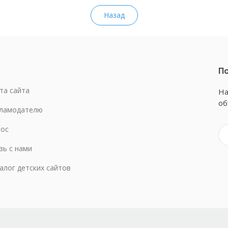
Назад
По
та сайта
На
об
ламодателю
ос
зь с нами
алог детских сайтов