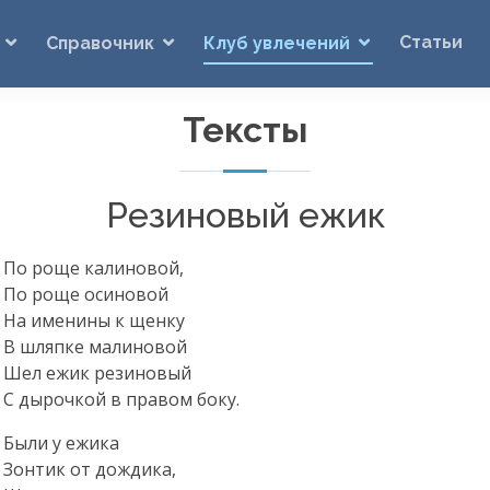
Статьи
Справочник
Клуб увлечений
Тексты
Резиновый ежик
По роще калиновой,
По роще осиновой
На именины к щенку
В шляпке малиновой
Шел ежик резиновый
С дырочкой в правом боку.
Были у ежика
Зонтик от дождика,