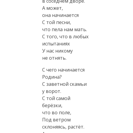
в соседнем дворе.
А может,
она начинается
С той песни,
что пела нам мать.
С того, что в любых
испытаниях
У нас никому
не отнять.
С чего начинается
Родина?
С заветной скамьи
у ворот.
С той самой
берёзки,
что во поле,
Под ветром
склоняясь, растёт.