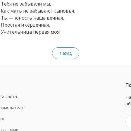
Тебя не забывали мы,
Как мать не забывают сыновья.
Ты — юность наша вечная,
Простая и сердечная,
Учительница первая моя!
Назад
По
та сайта
На
об
ламодателю
ос
зь с нами