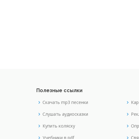
Полезные ссылки
Скачать mp3 песенки
Кар
Слушать аудиосказки
Рек
Купить коляску
Опр
Учебники в pdf
Свя