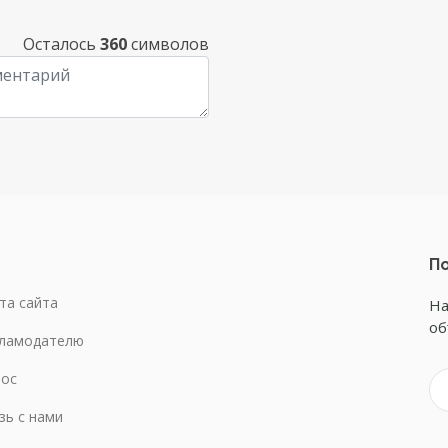
Осталось
360
символов
По
та сайта
На
об
ламодателю
ос
зь с нами