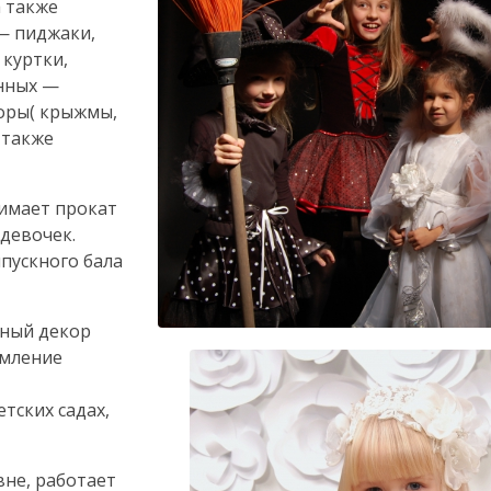
а также
— пиджаки,
 куртки,
нных —
оры( крыжмы,
 также
имает прокат
девочек.
пускного бала
бный декор
рмление
тских садах,
вне, работает