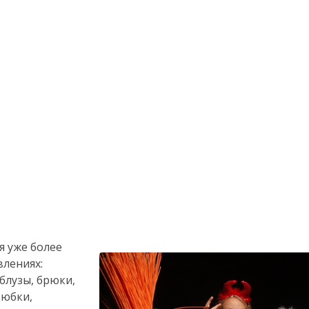
я уже более
влениях:
блузы, брюки,
 юбки,