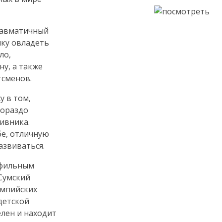
равматичный
ку овладеть
ло,
ну, а также
тсменов.
у в том,
гораздо
тивника.
бе, отличную
азвиваться.
офильным
Сумский
импийских
детской
елен и находит