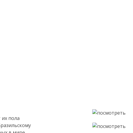
 их пола
Бразильскому
ных в мире