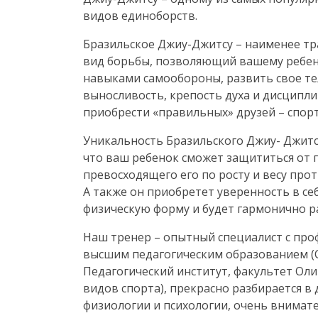
видов единоборств.
Бразильское
Джиу-Джитсу
– наименее т
вид борьбы, позволяющий вашему ребен
навыками самообороны, развить свое те
выносливость, крепость духа и дисципли
приобрести «правильных» друзей – спор
Уникальность Бразильского Джиу- Джитс
что ваш ребенок сможет защититься от 
превосходящего его по росту и весу про
А также он приобретет уверенность в се
физическую форму и будет гармонично р
Наш тренер – опытный специалист с пр
высшим педагогическим образованием (
Педагогический институт, факультет Ол
видов спорта), прекрасно разбирается в 
физиологии и психологии, очень внимат