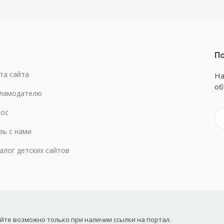
По
та сайта
На
об
ламодателю
ос
зь с нами
алог детских сайтов
те возможно только при наличии ссылки на портал.