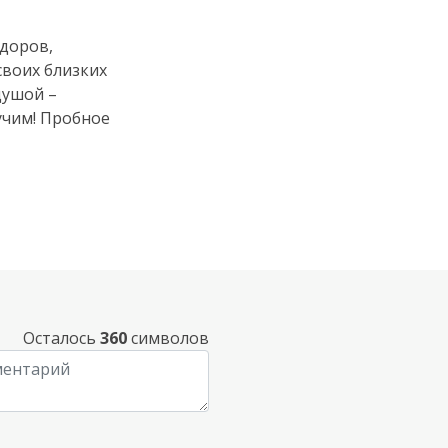
здоров,
своих близких
душой –
учим! Пробное
Осталось
360
символов