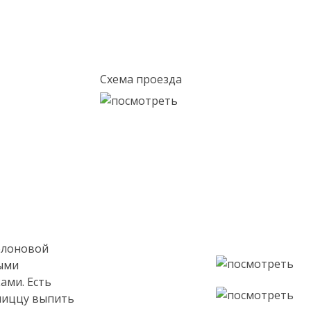
Схема проезда
олоновой
ыми
ами. Есть
 пиццу выпить