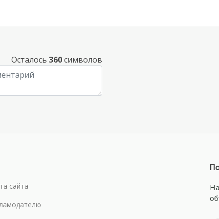
Осталось
360
символов
По
та сайта
На
об
ламодателю