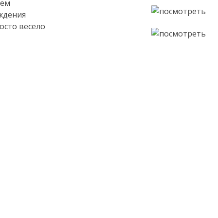
аем
ждения
осто весело