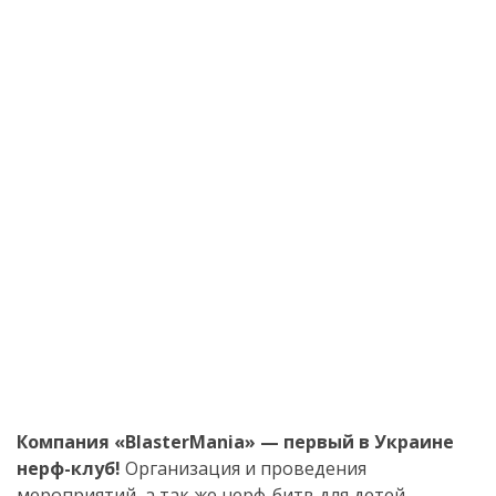
Компания
«
BlasterMania
» — первый в Украине
нерф-клуб
!
Организация и проведения
мероприятий, а так же
нерф-битв
для детей