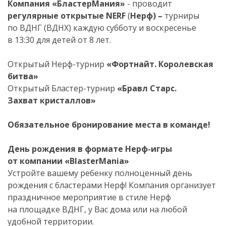
Компания
«
БластерМания
»
- проводит
регулярные открытые NERF
(
Нерф) –
турниры
по ВДНГ (ВДНХ) каждую субботу и воскресенье
в 13:30 для детей от 8 лет.
Открытый
Нерф-турнир
«Фортнайт
.
Королевская
битва»
Открытый
Бластер-турнир
«Бравл Старс.
Захват кристаллов»
Обязательное бронирование места в команде!
День рождения в формате
Нерф-игры
от
компании
«
BlasterMania
»
Устройте вашему ребенку полноценный день
рождения с бластерами Нерф! Компания организует
праздничное мероприятие в стиле Нерф
на площадке ВДНГ, у Вас дома или на любой
удобной территории.