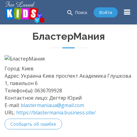
search
Войти
Поиск
БластерМания
Город:
Киев
Адрес:
Украина Киев проспект Академика Глушкова
1, павильон 6
Телефон(ы):
0636709928
Контактное лицо:
Дегтяр Юрий
E-mail:
blastermaniaua@gmail.com
URL:
https://blastermania.business.site/
Сообщить об ошибке