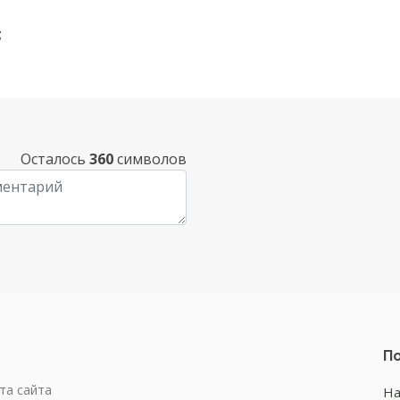
;
Осталось
360
символов
По
та сайта
На