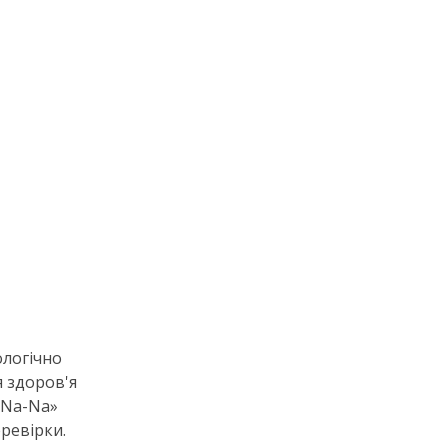
ологічно
я здоров'я
Na-Na
»
еревірки.