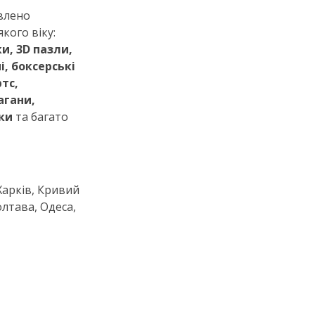
влено
якого
віку:
и, 3D пазли,
, боксерські
тс,
агани,
ьки
та багато
 Харків, Кривий
олтава, Одеса,