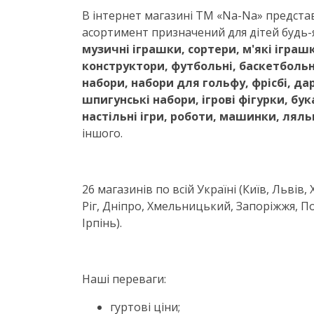
В інтернет магазині ТМ «
Na-Na
» предста
асортимент призначений для дітей
будь-
музичні іграшки, сортери, м'які іграшк
конструктори, футбольні, баскетбольні
набори, набори для гольфу, фрісбі, дар
шпигунські набори, ігрові фігурки, бук
настільні ігри, роботи, машинки, лял
іншого.
26 магазинів по всій Україні (Київ, Львів,
Ріг, Дніпро, Хмельницький, Запоріжжя, П
Ірпінь).
Наші переваги:
гуртові ціни;