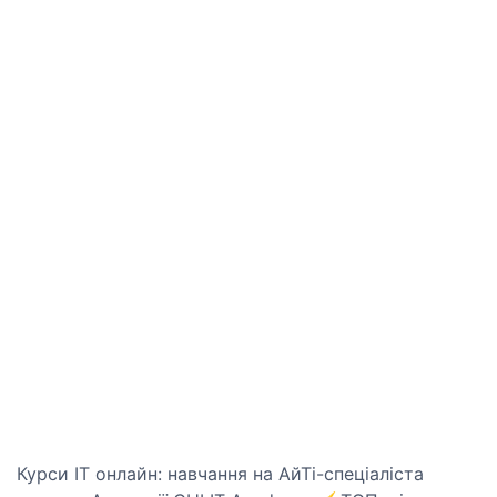
Курси IT онлайн: навчання на АйТі-спеціаліста