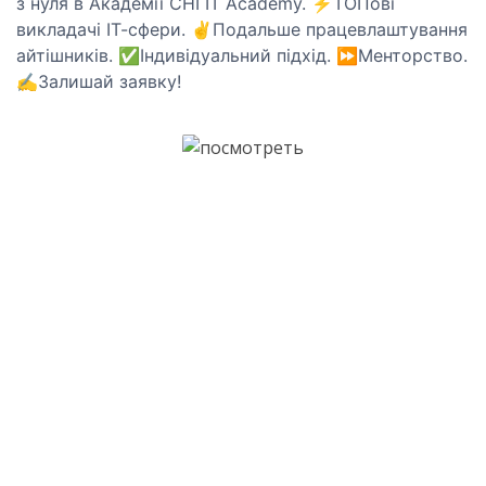
з нуля в Академії CHI IT Academy. ⚡ТОПові
викладачі І
Т-сфери
. ✌Подальше працевлаштування
айтішників. ✅Індивідуальний підхід. ⏩Менторство.
✍Залишай заявку!