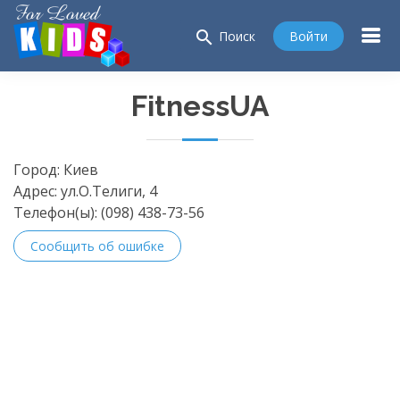
search
Войти
Поиск
FitnessUA
Город:
Киев
Адрес:
ул.О.Телиги, 4
Телефон(ы):
(098) 438-73-56
Сообщить об ошибке