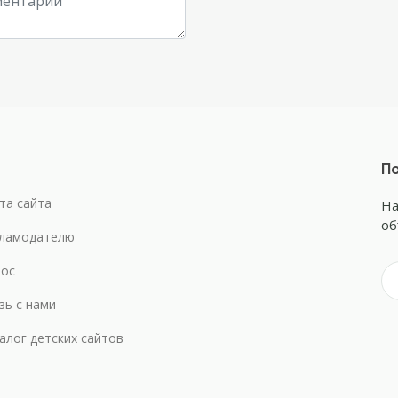
По
та сайта
На
об
ламодателю
ос
зь с нами
алог детских сайтов