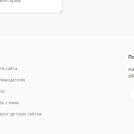
По
та сайта
На
об
ламодателю
ос
зь с нами
алог детских сайтов