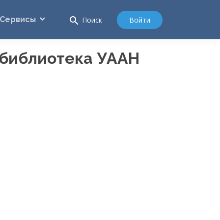
Сервисы
search
Войти
Поиск
 библиотека УААН