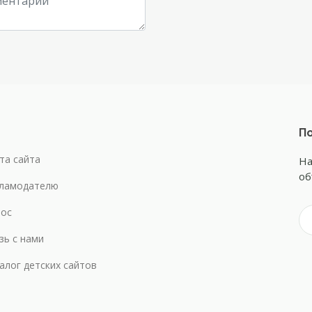
По
та сайта
На
об
ламодателю
ос
зь с нами
алог детских сайтов